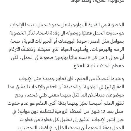
هرمونية، عمرية، ونمط حياة.
الخصوبة هي القدرة البيولوجية على حدوث حمل، بينما الإنجاب
هو حدوث الحمل فعليًا ووصوله إلى ولادة ناجحة. تتأثر الخصوبة
بعوامل مثل العمر، جودة البويضات أو الحيوانات المنوية، صحة
الرحم والهرمونات، وأسلوب الحياة الذي نعيشهُ. وتكشفُ الأرقام
أن حوالي 1 من كل 5 نساء عالميًا يواجهنَ صعوبة في الحمل، لكن
معظم الحالات قابلة للعلاج.
وعندما نتحدثُ عن العقم، فإن تعابير جديدة مثل الإنجاب
الدقيق تبرز إلى الواجهة؛ والحقيقة أن العقم والإنجاب الدقيق هما
موضوعان متداخلان إنما لكلَ منهما معنى طبي مُحدد، ومع
تطوّر العلم أصبحنا نميّز بينهما بدقة أكبر. العقم هو عدم حدوث
حمل بعد 12 شهرًا من العلاقة الزوجية المنتظمة دون موانع؛ في
حين يُشير الإنجاب الدقيق إلى تحليل كل خطوة من خطوات
الحمل بدقة لتحديد أين يحدث الخلل: الإباضة، التخصيب،