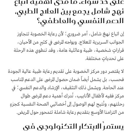
على حد سواء. ما مدى أهمية اتباع
نهج شامل يجمع بين العلاج الطبي،
الدعم النفسي والعاطفي؟
إن اتباع نهجٌ شامل، أمر ضروري؛ لأن رعاية الخصوبة تتجاوز
الجوانب السريرية للعلاج. ويواجه المرضى في كثيرٍ من الأحيان،
قراراتٍ شخصية، طبية وعائلية هامة، وقد تنطوي هذه الرحلة
على تحدياتٍ مختلفة.
لا يقتصر دور مركز الخصوبة على تقديم رعاية طبية عالية الجودة
فحسب، بل يشمل أيضاً ضمان حصول المرضى على الدعم المناسب
عند الحاجة. ويشمل ذلك التثقيف، الإرشاد والدعم النفسي؛ في
مركز فقيه لأطفال الأنابيب، نُدرك أهمية دعم المرضى طوال
رحلتهم، ونُتيح لهم الوصول إلى أخصائيي الصحة النفسية كجزءٍ
من التزامنا الأوسع بتقديم رعاية شاملة تتمحور حول المريض.
يستمرُ الابتكار التكنولوجي في