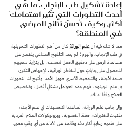
إعادة تشكيل طب الإنجاب. ما هي
أحدث التطورات التي تُثير اهتمامكَ
أكثر، وكيف تُحسّن نتائج المرضى
في المنطقة؟
مما لا شك فيه أن
علم الوراثة
كان من أهم التطورات التحويلية
في طب الإنجاب. واليوم؛ لم يعد التلقيح الصناعي يقتصر على
مساعدة المرضى على تحقيق الحمل فحسب، بل يتزايدُ سعيهم
للحصول على إجاباتٍ حول المخاطر الوراثية، الإجهاض المتكرر،
صحة الأجنَة، والتخطيط الأسري طويل الأمد. وتُتيح لنا التطورات
في علم الجينوم، فهم هذه العوامل بشكلٍ أفضل، وتخصيص
العلاج وفقًا لذلك.
وإلى جانب علم الوراثة، تُساعدنا التحسينات في علم الأجنة،
تقنيات المختبرات، حفظ الخصوبة، وبروتوكولات العلاج الفردية
على تقديم رعايةٍ أكثر دقة وقائمة على الأدلة من أي وقتٍ مضى.