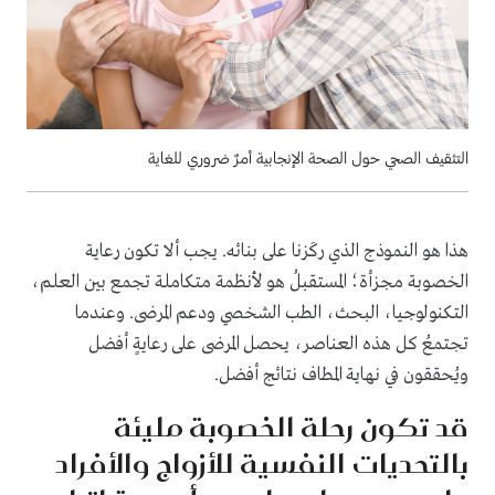
التثقيف الصحي حول الصحة الإنجابية أمرٌ ضروري للغاية
هذا هو النموذج الذي ركَزنا على بنائه. يجب ألا تكون رعاية
الخصوبة مجزأة؛ المستقبلُ هو لأنظمة متكاملة تجمع بين العلم،
التكنولوجيا، البحث، الطب الشخصي ودعم المرضى. وعندما
تجتمعُ كل هذه العناصر، يحصل المرضى على رعايةٍ أفضل
ويُحققون في نهاية المطاف نتائج أفضل.
قد تكون رحلة الخصوبة مليئة
بالتحديات النفسية للأزواج والأفراد