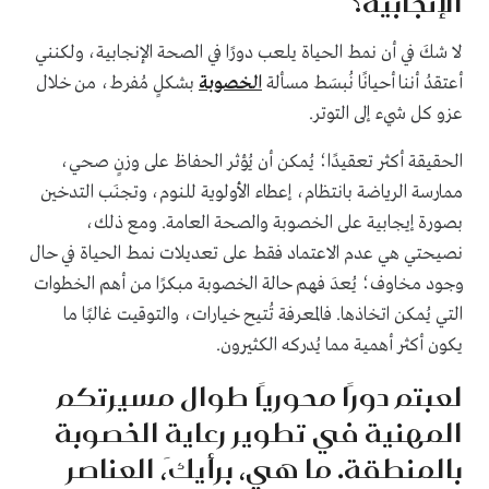
الإنجابية؟
لا شكَ في أن نمط الحياة يلعب دورًا في الصحة الإنجابية، ولكنني
أعتقدُ أننا أحيانًا نُبسَط مسألة
الخصوبة
بشكلٍ مُفرط، من خلال
عزو كل شيء إلى التوتر.
الحقيقة أكثر تعقيدًا؛ يُمكن أن يُؤثر الحفاظ على وزنٍ صحي،
ممارسة الرياضة بانتظام، إعطاء الأولوية للنوم، وتجنَب التدخين
بصورة إيجابية على الخصوبة والصحة العامة. ومع ذلك،
نصيحتي هي عدم الاعتماد فقط على تعديلات نمط الحياة في حال
وجود مخاوف؛ يُعدَ فهم حالة الخصوبة مبكرًا من أهم الخطوات
التي يُمكن اتخاذها. فالمعرفة تُتيح خيارات، والتوقيت غالبًا ما
يكون أكثر أهمية مما يُدركه الكثيرون.
لعبتم دورًا محوريًا طوال مسيرتكم
المهنية في تطوير رعاية الخصوبة
بالمنطقة. ما هي، برأيكَ، العناصر