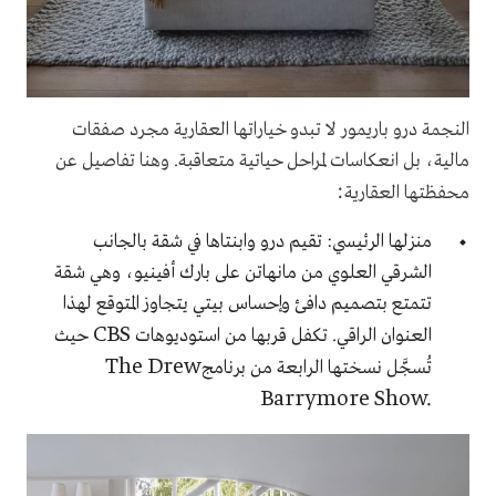
النجمة درو باريمور لا تبدو خياراتها العقارية مجرد صفقات
مالية، بل انعكاسات لمراحل حياتية متعاقبة. وهنا تفاصيل عن
:
محفظتها العقارية
منزلها الرئيسي: تقيم درو وابنتاها في شقة بالجانب
الشرقي العلوي من مانهاتن على بارك أفينيو، وهي شقة
تتمتع بتصميم دافئ وإحساس بيتي يتجاوز المتوقع لهذا
CBS
العنوان الراقي. تكفل قربها من استوديوهات
حيث
The Drew
تُسجَّل نسختها الرابعة من برنامج
Barrymore Show.