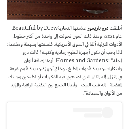
Beautiful by Drew
أطلقت
درو باريمور
علامتها التجارية
عام 2021، ومنذ ذلك الحين تحولت إلى واحدة من أكثر خطوط
الأدوات المنزلية ألقا في السوق الأمريكية. فلسفتها بسيطة ومقنعة:
لماذا يجب أن تكون أجهزة المطبخ رمادية وكئيبة؟ قالت درو
Homes and Gardens: "
لمجلة
أردنا إضافة ألوان
وابتكارات جديدة لأدوات المطبخ، وخلق أجهزة جديدة لأهم غرفة
في المنزل. إنه المكان الذي تصنعين فيه الذكريات أو تطبخين وجبتك
المفضلة - إنه قلب البيت - وأردنا الجمع بين التقنية الراقية والمزيد
."
من الألوان والسعادة