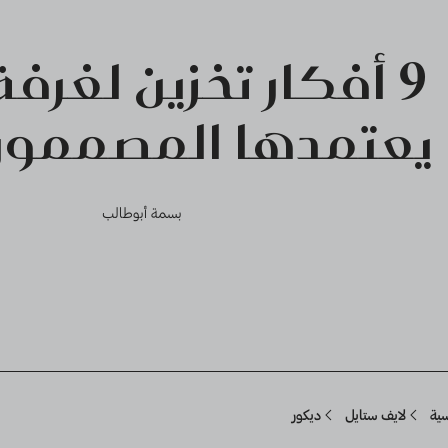
9 أفكار تخزين لغرفة
يعتمدها المصممون د
بسمة أبوطالب
Breadcru
سية
لايف ستايل
ديكور