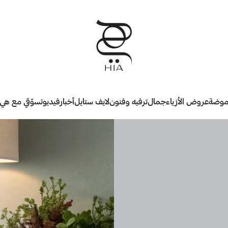
وضة
عروض الأزياء
جمال
ترفيه وفنون
لايف ستايل
أخبار
فيديو
تسوّقي مع هي