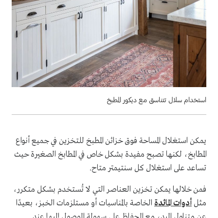
استخدام سلال تتناسق مع ديكور المطبخ
يمكن استغلال المساحة فوق خزائن المطبخ للتخزين في جميع أنواع
المطابخ، لكنها تصبح مفيدة بشكل خاص في المطابخ الصغيرة حيث
تساعد على استغلال كل سنتيمتر متاح.
فمن خلالها يمكن تخزين العناصر التي لا تُستخدم بشكل متكرر،
مثل
أدوات المائدة
الخاصة بالمناسبات أو مستلزمات الخبز، بعيدًا
عن متناول اليد، مع الحفاظ على سهولة الوصول إليها عند