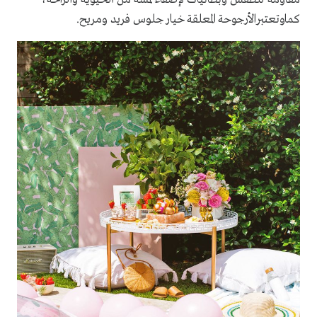
كماوتعتبرالأرجوحة المعلقة خيار جلوس فريد ومريح.