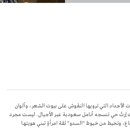
الأجداد التي ترويها النقوش على بيوت الشعر، وألوان
ك إرثّ حي تنسجه أنامل سعودية عبر الأجيال. ليست مجرد
اع، وتخيط من خيوط "السدو" ثقة امرأةٍ تبني هويتها