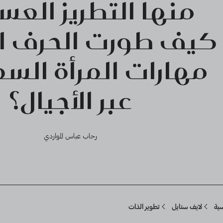
منها التطريز العسي
كيف طورت الحرف ال
مهارات المرأة الس
عبر الأجيال؟
رحاب عباس المواردي
Breadcru
سية
لايف ستايل
تطوير الذات