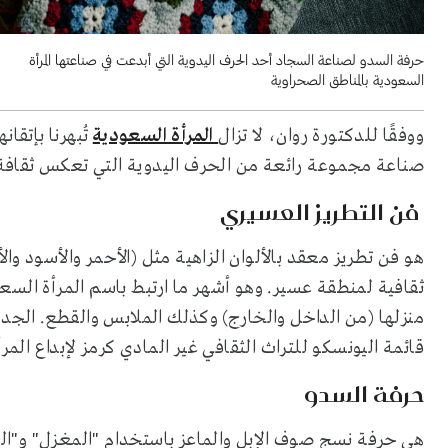
حرفة السدو لصناعة السجاد أحد الحرف اليدوية التي أبدعت في صناعتها المرأة
السعودية بالمناطق الصحراوية
ووفقًا للدكتورة روان، لا تزال
المرأة السعودية
تُبهرنا بإتقا
صناعة مجموعة رائعة من الحرف اليدوية التي تعكس ثقافة 
فن التطريز العسيري
هو فن تطريز معقد بالألوان الزاهية مثل (الأحمر والأسود وال
ثقافية لمنطقة عسير. وهو أشهر ما ارتبط باسم المرأة السعو
منزلها (من الداخل والخارج) وكذلك الملابس والقطع. الجدي
قائمة اليونسكو للتراث الثقافي غير المادي كرمز لإبداع المر
حرفة السدو
هي حرفة نسج صوف الإبل والماعز باستخدام "المغزل" و"الن