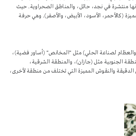
أنها منتشرة في نجد، حائل، والمناطق الصحراوية. حيث
مميزة (كالأحمر، الأسود، الأبيض، والأصفر). وهي حرفة
 والعظام لصناعة الحلي) مثل "المخانص" (أساور فضية)،
منطقة الجنوبية مثل (جازان)، والمنطقة الشرقية،
ل الدقيقة والنقوش المميزة التي تختلف من منطقة لأخرى،