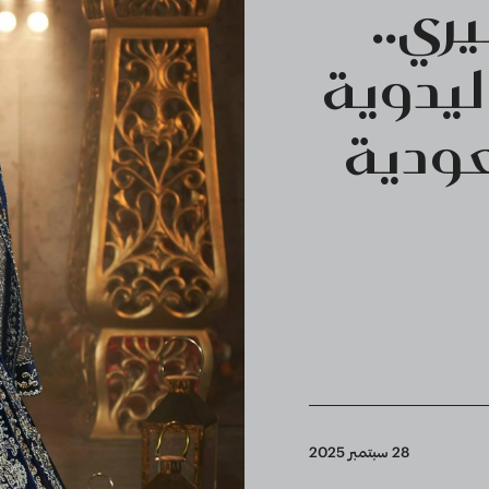
ري..
يدوية
عودية
28 سبتمبر 2025