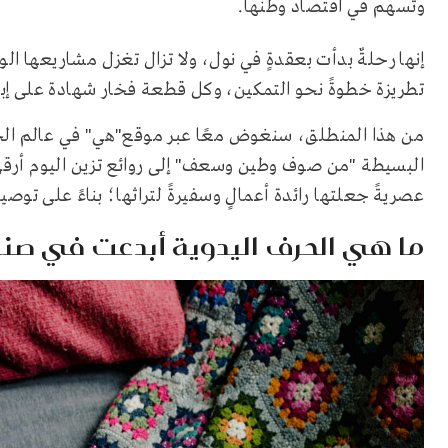
وتُسهم في اقتصاد وطنها.
إنها رحلةٌ بدأت بعقدةٍ في نول، ولا تزال تغزل مشاريعها ال
تطريزة خطوةً نحو التمكين، وكل قطعة فخار شهادة على إبدا
من هذا المنطلق، سنغوض معًا عبر موقع"هي" في عالم الحر
البسيطة "من صوف وطين وسعف" إلى روائع تزين اليوم أرقى
عصريةً جعلتها رائدة أعمالٍ وسفيرةً لتراثها؛ بناءً على تو
ما هي الحرف اليدوية أبدعت في صناع