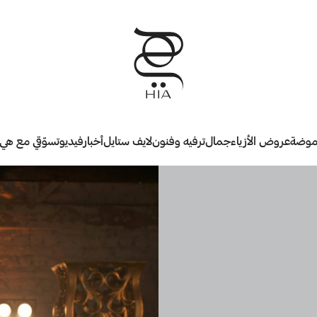
وضة
عروض الأزياء
جمال
ترفيه وفنون
لايف ستايل
أخبار
فيديو
تسوّقي مع هي