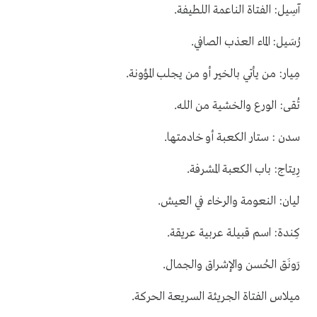
.
آسِيل: الفتاة الناعمة اللطيفة
.
رُسَيل: الماء العذب الصافي
.
مِيار: من يأتي بالخير أو من يجلب المؤونة
.
تُقى: الورع والخشية من الله
.
سدن : ستار الكعبة أو خادمتها
.
رِيتاج: باب الكعبة المشرفة
.
ليان: النعومة والرخاء في العيش
.
كِندة: اسم قبيلة عربية عريقة
.
رَونَق الحُسن والإشراق والجمال
.
ميلاس الفتاة الجريئة السريعة الحركة