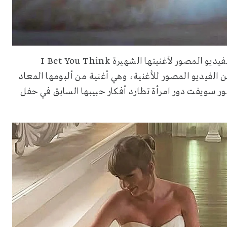
لنبدأ بظهور تايلور سويفت بفستان زفاف حقيقي مبهر في الفيديو المصور لأغنيتها الشهيرة I Bet You Think
ضمن الفيديو المصور للأغنية، وهي أغنية من ألبومها المعاد
دت تايلور سويفت دور امرأة تطارد أفكار حبيبها السابق في حفل