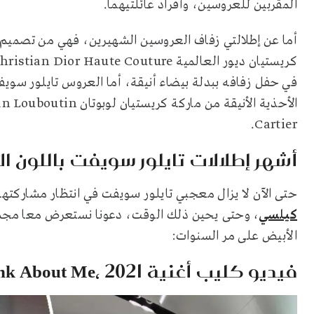
المقربين للعروسين، وأفراد عائلتيهما.
في حفل زفافه ببدلة بيضاء أنيقة، أما العروس تايلور سو
Cartier.
أشهر إطلالات تايلور سويفت باللون ا
حتى الآن لا يزال معجبي تايلور سويفت في انتظار مشاركتها
كيلسي
، وحتى يحين ذلك الوقت، دعونا نستعرض معا مجمو
الأبيض على مر السنوات:
فيديو كليب أغنية I Bet You Think About Me، 2021