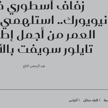
زفاف أسطوري 
نيويورك.. استلهمي
العمر من أجمل إطل
تايلور سويفت بال
عبد الرحمن الحاج
Breadcru
سية
لايف ستايل
أعراس