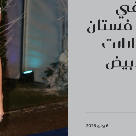
في
 فستان
الات
أبيض
6 يوليو 2026