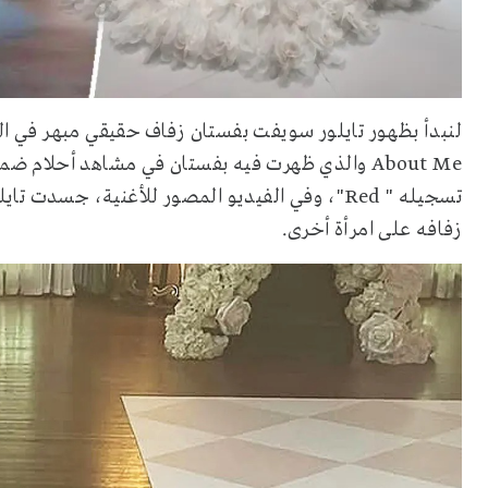
About Me والذي ظهرت فيه بفستان في مشاهد أحلام 
تسجيله " Red"، وفي الفيديو المصور للأغنية، جس
زفافه على امرأة أخرى.