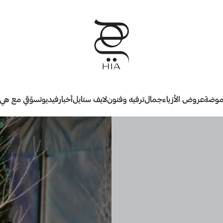
وضة
عروض الأزياء
جمال
ترفيه وفنون
لايف ستايل
أخبار
فيديو
تسوّقي مع هي