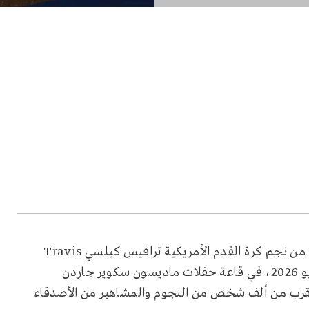
تزوجت نجمة البوب العالمية تايلور سويفت Taylor Swift من نجم كرة القدم الأمريكية ترافيس كيلسي Travis
Kelce في احتفال زفاف خاص، أقيم في يوم الثالث من يوليو 2026، في قاعة حفلات ماديسون سكوير جاردن
رك، وحضره ما يقرب من ألف شخص من النجوم والمشاهير من الأصدقاء