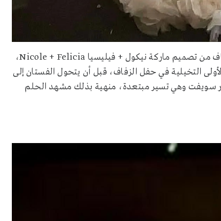
في الفيديو المصور للأغنية تظهر تايلور سويفت بفستان زفاف من تصميم ماركة نيكول + فيليسيا Nicole + Felicia،
ولى التخيلية في حفل الزفاف، قبل أن يتحول الفستان إلى
لور سويفت وهي تسير مبتعدة، منهية بذلك مشهد الحلم