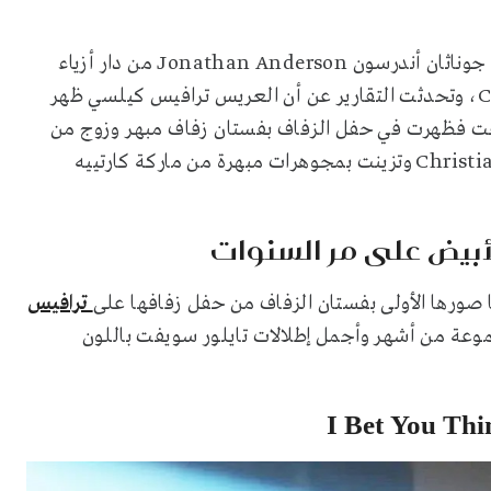
أما عن إطلالتي زفاف العروسين الشهيرين، فهي من تصميم جوناثان أندرسون Jonathan Anderson من دار أزياء
كريستيان ديور العالمية Christian Dior Haute Couture، وتحدثت التقارير عن أن العريس ترافيس كيلسي ظهر
يفت فظهرت في حفل الزفاف بفستان زفاف مبهر وزوج من
الأحذية الأنيقة من ماركة كريستيان لوبوتان Christian Louboutin وتزينت بمجوهرات مبهرة من ماركة كارتييه
لأبيض على مر السنوات
 صورها الأولى بفستان الزفاف من حفل زفافها على
ترافيس
عة من أشهر وأجمل إطلالات تايلور سويفت باللون