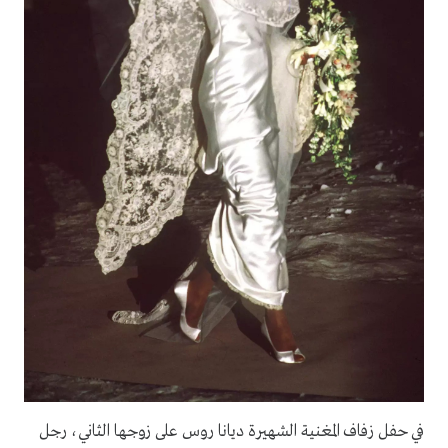
في حفل زفاف المغنية الشهيرة ديانا روس على زوجها الثاني، رجل