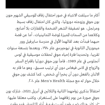
أكثر ما سيلفت الانتباه في صور احتفال زفاف الموسيقي الشهير جون
بون جوفي وزوجته دوروثيا، والذي كان احتفال زفاف بسيط
ومرتجل، هو تصفيفة الشعر الضخمة والقفازات بلا أصابع،
وكلاهما من السمات المميزة لموضة الثمانينيات، أما عن قصة
حبهما فبدأت بعد لقائهما الأول في مدرسة سايرفيل وور
ميموريال الثانوية في نيوجيرسي عام ١٩٨٠، وبعدها بتسعة سنوات
تقريبا، وتحديدا فترة إحياء جوفي لحفلات موسيقية في لوس
أنجلوس في عام 1989، فاجأ بون جوفي دورثيا باقتراح السفر
والزواج في لاس فيغاس دون أي ترتيب مسبق، وهو ما قام به
الاثنان بالفعل دون أن يخبرا أي شخص، كما كشف بون جوفي
خلال حوار له مع مجلة Men's Health عام ٢٠١٠.
احتفالاً بذكرى زواجهما الثانية والثلاثين في أبريل 2021، شارك بون
جوفي صورة من يوم زفافهما على إنستغرام، وكتب معلقا عليها:
"إن كان هناك شيء واحد أصبت فيه في أيام الثانوية، فهو وقوعي