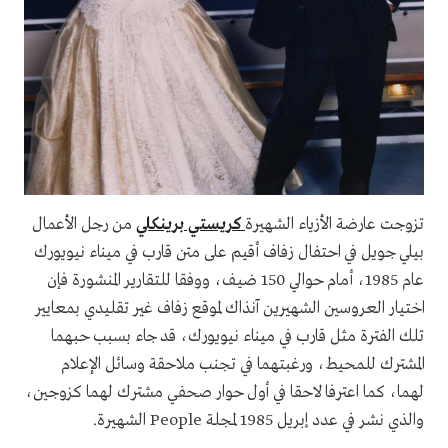
تزوجت عارضة الأزياء الشهيرة
كريستي برينكلي
من رجل الأعمال
بيلي جويل في احتفال زفاف أقيم على متن قارب في ميناء نيويورك
عام 1985، أمام حوالي 150 ضيف، ووفقا للتقارير المنشورة فإن
اختيار العروسين الشهيرين آنذاك لموقع زفاف غير تقليدي بمعايير
تلك الفترة مثل قارب في ميناء نيويورك، قد جاء بسبب حبهما
المشترك للمحيط، ورغبتهما في تجنب ملاحقة وسائل الإعلام
لهما، كما اعترفا لاحقا في أول حوار صحفي مشترك لهما كزوجين،
والذي نشر في عدد إبريل 1985 لمجلة People الشهيرة.