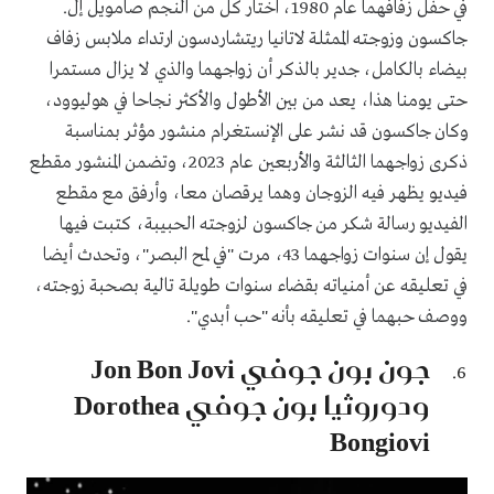
في حفل زفافهما عام 1980، اختار كل من النجم صامويل إل.
جاكسون وزوجته الممثلة لاتانيا ريتشاردسون ارتداء ملابس زفاف
بيضاء بالكامل، جدير بالذكر أن زواجهما والذي لا يزال مستمرا
حتى يومنا هذا، يعد من بين الأطول والأكثر نجاحا في هوليوود،
وكان جاكسون قد نشر على الإنستغرام منشور مؤثر بمناسبة
ذكرى زواجهما الثالثة والأربعين عام 2023، وتضمن المنشور مقطع
فيديو يظهر فيه الزوجان وهما يرقصان معا، وأرفق مع مقطع
الفيديو رسالة شكر من جاكسون لزوجته الحبيبة، كتبت فيها
يقول إن سنوات زواجهما 43، مرت "في لمح البصر"، وتحدث أيضا
في تعليقه عن أمنياته بقضاء سنوات طويلة تالية بصحبة زوجته،
ووصف حبهما في تعليقه بأنه "حب أبدي".
جون بون جوفي Jon Bon Jovi
ودوروثيا بون جوفي Dorothea
Bongiovi