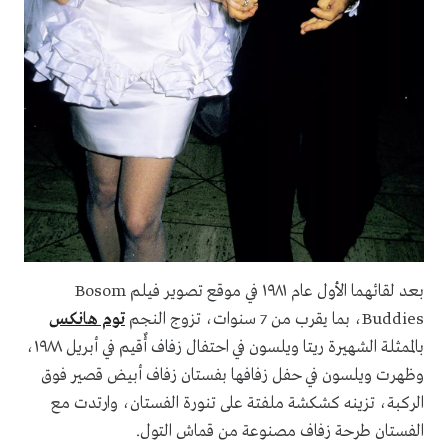
بعد لقائهما الأول عام ١٩٨١ في موقع تصوير فيلم Bosom
Buddies، بما يقرب من 7 سنوات، تزوج النجم
توم هانكس
بالممثلة الشهيرة ريتا ويلسون في احتفال زفاف أٌقيم في أبريل ١٩٨٨،
وظهرت ويلسون في حفل زفافها بفستان زفاف أبيض قصير فوق
الركبة، تزينه كشكشة ملفتة على تنورة الفستان، وارتدت مع
الفستان طرحة زفاف مصنوعة من قماش التول.