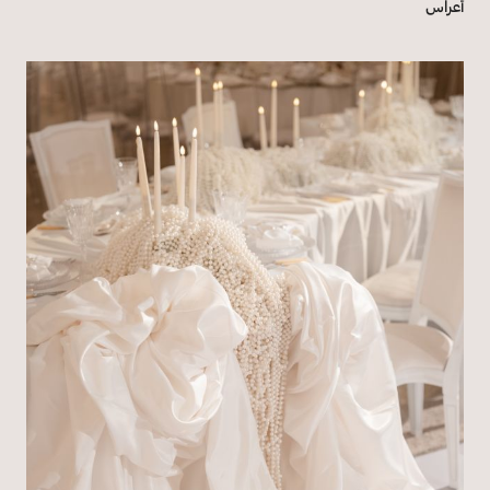
أعراس