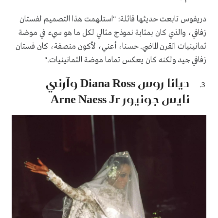
دريفوس تابعت حديثها قائلة: "استلهمت هذا التصميم لفستان
زفافي، والذي كان بمثابة نموذج مثالي لكل ما هو سيء في موضة
ثمانينيات القرن الماضي. حسنا، أعني، لأكون منصفة، كان فستان
زفافي جيد ولكنه كان يعكس تماما موضة الثمانينيات."
ديانا روس Diana Ross وآرني
نايس جونيور Arne Naess Jr