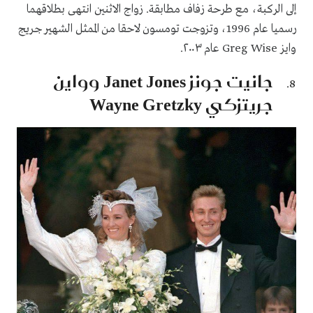
إلى الركبة، مع طرحة زفاف مطابقة. زواج الاثنين انتهى بطلاقهما
رسميا عام 1996، وتزوجت تومسون لاحقا من الممثل الشهير جريج
وايز Greg Wise عام ٢٠٠٣.
جانيت جونز Janet Jones وواين
جريتزكي Wayne Gretzky