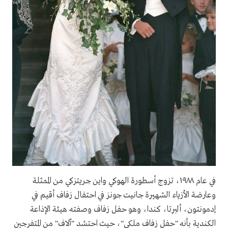
في عام ١٩٨٨، تزوج أسطورة الهوكي واين جريتزكي من الممثلة
وعارضة الأزياء الشهيرة جانيت جونز في احتفال زفاف أقيم في
إدمونتون، ألبرتا، كندا، وهو حفل زفاف وصفته هيئة الإذاعة
الكندية بأنه "حفل زفاف ملكي"، حيث احتشد "آلاف" من المتفرجين