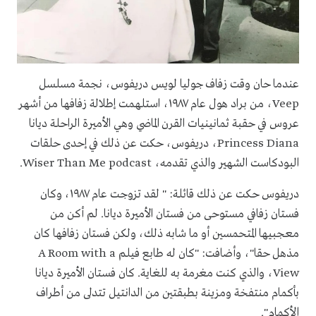
عندما حان وقت زفاف جوليا لويس دريفوس، نجمة مسلسل
Veep، من براد هول عام ١٩٨٧، استلهمت إطلالة زفافها من أشهر
عروس في حقبة ثمانينيات القرن الماضي وهي الأميرة الراحلة ديانا
Princess Diana، دريفوس، حكت عن ذلك في إحدى حلقات
البودكاست الشهير والذي تقدمه، Wiser Than Me podcast.
دريفوس حكت عن ذلك قائلة: " لقد تزوجت عام ١٩٨٧، وكان
فستان زفافي مستوحى من فستان الأميرة ديانا. لم أكن من
معجبيها المتحمسين أو ما شابه ذلك، ولكن فستان زفافها كان
مذهل حقا"، وأضافت: "كان له طابع فيلم A Room with a
View، والذي كنت مغرمة به للغاية. كان فستان الأميرة ديانا
بأكمام منتفخة ومزينة بطبقتين من الدانتيل تتدلى من أطراف
الأكمام".