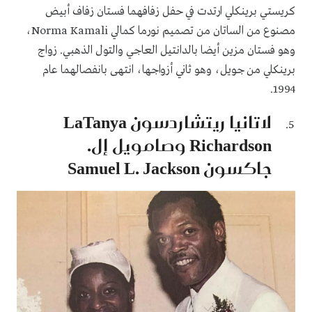
كريستي برينكلي ارتدت في حفل زفافهما فستان زفاف أبيض
مصنوع من الساتان من تصميم نورما كمالي Norma Kamali،
وهو فستان مزين أيضا بالدانتيل العاجي والتول الذهبي. زواج
برينكلي من جويل، وهو ثاني أزواجها، انتهى بانفصالهما عام
1994.
لاتانيا ريتشاردسون LaTanya
Richardson وصامويل إل.
جاكسون Samuel L. Jackson