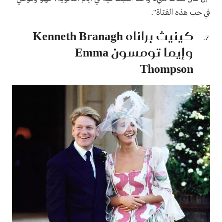
في حب هذه الفتاة".
كينيث براناه Kenneth Branagh
وإيما تومسون Emma
Thompson