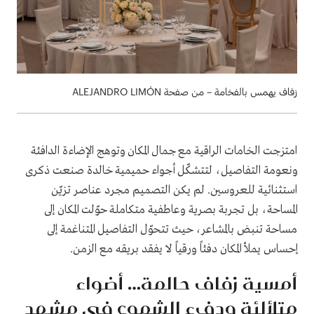
زفاف يهمس بالفخامة – من صفحة ALEJANDRO LIMÓN
امتزجت الخامات الراقية مع جمال المكان وتوهج الإضاءة الدافئة
ونعومة التفاصيل، لتتشكّل أجواء حميمية خالدة صنعت ذكرى
استثنائية للعروسين. لم يكن التصميم مجرد عناصر تزيّن
المساحة، بل تجربة بصرية وعاطفية متكاملة حوّلت المكان إلى
مساحة تنبض بالمشاعر، حيث تتحوّل التفاصيل المتناغمة إلى
إحساس يملأ المكان دفئاً ورقياً لا يفقد بريقه مع الزمن.
أمسية زفاف حالمة… أضواء
متلألئة ودفء الشموع في مشهد