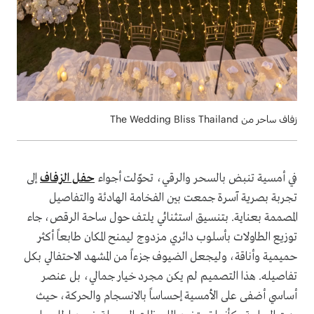
زفاف ساحر من The Wedding Bliss Thailand
في أمسية تنبض بالسحر والرقي، تحوّلت أجواء
حفل الزفاف
إلى
تجربة بصرية آسرة جمعت بين الفخامة الهادئة والتفاصيل
المصممة بعناية. بتنسيق استثنائي يلتف حول ساحة الرقص، جاء
توزيع الطاولات بأسلوب دائري مزدوج ليمنح المكان طابعاً أكثر
حميمية وأناقة، وليجعل الضيوف جزءاً من المشهد الاحتفالي بكل
تفاصيله. هذا التصميم لم يكن مجرد خيار جمالي، بل عنصر
أساسي أضفى على الأمسية إحساساً بالانسجام والحركة، حيث