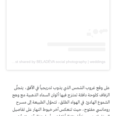
A post shared by BELADÉVA social photography | weddings סושיאל (@beladeva.social)
على وقع غروب الشمس الذي يذوب تدريجياً في الأفق، يتجلّى
الزفاف كلوحة دافئة تمتزج فيها ألوان السماء الذهبية مع وهج
الشموع الهادئ. في الهواء الطلق، تتحوّل الطبيعة إلى مسرح
رومانسي مفتوح، حيث تنعكس آخر خيوط النهار على تفاصيل