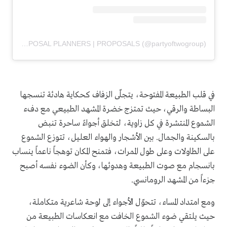
A post shared by PROPOSAL PLANNERS | PROPOSALS (@partyoftwogroup)
في قلب الطبيعة المفتوحة، يتجلّى الزفاف كحكاية هادئة تنسجها
البساطة والرقي، حيث تمتزج خضرة المشهد الطبيعي مع دفء
الشموع المنتشرة في كل زاوية، لتخلق أجواءً ساحرة تنبض
بالسكينة والجمال. بين الأشجار والهواء العليل، تتوزع الشموع
على الطاولات وعلى طول الممرات، فتمنح المكان توهجاً ناعماً ينساب
بانسجام مع صوت الطبيعة وهدوئها، وكأن الضوء نفسه أصبح
جزءاً من المشهد الرومانسي.
ومع امتداد المساء، تتحوّل الأجواء إلى لوحة شاعرية متكاملة،
حيث يلتقي ضوء الشموع الخافت مع انعكاسات الطبيعة من