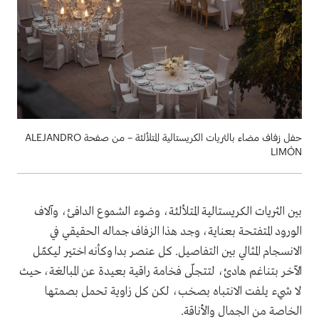
حفل زفاف مضاء بالثريات الكريستالية المتلألئة – من صفحة ALEJANDRO
LIMÓN
بين الثريات الكريستالية المتلألئة، وضوء الشموع الدافئ، وآلاف
الورود المتفتحة بعناية، وجد هذا الزفاف جماله الحقيقي في
الانسجام المثالي بين التفاصيل. كل عنصر بدا وكأنه اختير ليكمّل
الآخر بتناغم هادئ، لتتجلّى فخامة راقية بعيدة عن المبالغة، حيث
لا شيء يلفت الانتباه بصخب، لكن كل زاوية تحمل بصمتها
الخاصة من الجمال والأناقة.