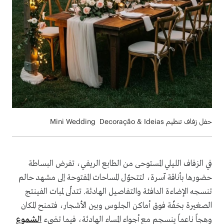
حفل زفاف تنظيم Mini Wedding Decoração & Ideias
في الزفاف الليلي المستوحى من الطابع الريفي، تفرض البساطة
حضورها بأناقة آسرة، لتتحوّل المساحات المفتوحة إلى مشهد حالم
تنسجه الإضاءة الدافئة والتفاصيل الهادئة. تتدلّى لمبات الفينتج
الصغيرة بخفّة فوق أماكن الجلوس وبين الأشجار، فتمنح المكان
وهجاً ناعماً ينسجم مع أجواء المساء الهادئة، فيما تضيء
الشموع