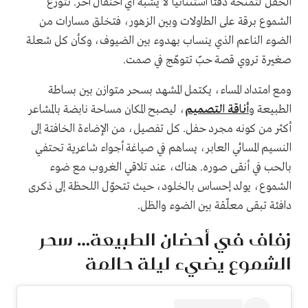
الحفل لتمنحه دفئاً استثنائياً لا يُشبه أي احتفال آخر. تتوزّع
الشموع برقة على الطاولات وبين الزهور، فتخلق مسارات من
الضوء الناعم الذي ينساب بهدوء بين الضيوف، وكأن كل شعلة
صغيرة تروي قصة حبّ تتوهّج في صمت.
ومع امتداد المساء، يكتمل المشهد بسحر متوازن بين بساطة
الطبيعة و
أناقة التصميم
، ليصبح المكان مساحة نابضة بالمشاعر
أكثر من كونه مجرد حفل. كل تفصيل، من الإضاءة الخافتة إلى
النسيم المسائي العابر، يساهم في صياغة أجواء شاعرية تحتفي
بالحب في أنقى صوره. هناك، عند تلاقي الغروب مع ضوء
الشموع، يولد إحساس بالخلود، حيث تتحوّل اللحظة إلى ذكرى
دافئة تبقى معلّقة بين الضوء والظل.
زفاف في أحضان الطبيعة… سحر
الشموع يضيء ليلة حالمة