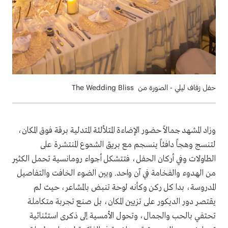
حفل زفاف ليلي - الصورة من The Wedding Bliss
وزاد المشهد جمالاً حضور الإضاءة المتلألئة المتدلية برقة فوق المكان،
لتنسج وهجاً دافئاً ينسجم مع بريق الشموع المنتشرة على
الطاولات وفي أركان الحفل، فتتشكل أجواء رومانسية تحمل الكثير
من الهدوء والفخامة في آن واحد. وبين الضوء الخافت والتفاصيل
المدروسة، بدا كل ركن وكأنه لوحة تنبض بالمشاعر، حيث لم
يقتصر دور الديكور على تزيين المكان، بل صنع تجربة متكاملة
تحتفي بالحب والجمال، وتحول الأمسية إلى ذكرى استثنائية