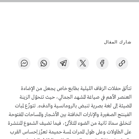
شارك المقال
تتألق حفلات الزفاف الليلية بطابع خاص يجعل من الإضاءة
العنصر الأهم في صياغة المشهد الجمالي، حيث تتحوّل الزينة
المضيئة إلى لغة بصرية تنبض بالرومانسية والدفء. تتوزّع لمبات
الفينتج الصغيرة والإنارات الخافتة بين الأشجار والمساحات المفتوحة
لتخلق سماءً ثانية من الضوء المتلألئ، فيما تضيف الشموع المنتشرة
على الطاولات وعلى طول الممرات لمسة حميمة تعزّز إحساس القرب