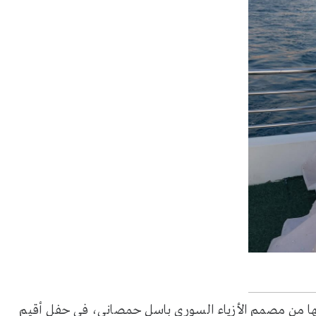
ها من مصمم الأزياء السوري باسل حمصاني، في حفل أقيم