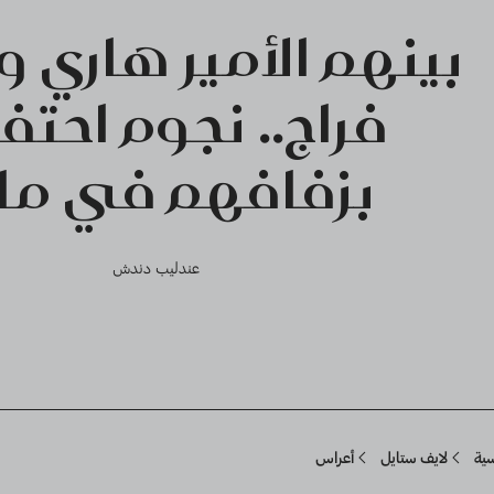
بينهم الأمير هاري 
فراج.. نجوم احتف
بزفافهم في ما
عندليب دندش
Breadcru
سية
لايف ستايل
أعراس