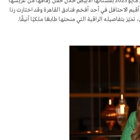
في مايو 2025 بفستانها الأبيض خلال حفل زفافها من عريسها
قيم الاحتافل في أحد أفخم فنادق القاهرة وقد اختارت رنا
ّز بتفاصيله الراقية التي منحتها طابعًا ملكيًا أنيقًا.