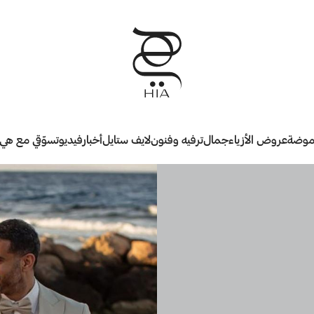
وضة
عروض الأزياء
جمال
ترفيه وفنون
لايف ستايل
أخبار
فيديو
تسوّقي مع هي