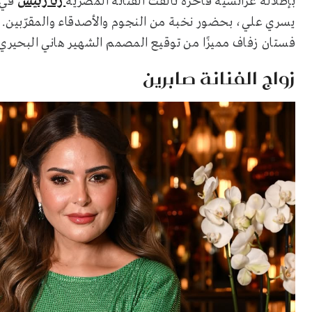
بإطلالة عرائسية فاخرة تألّقت الفنانة المصرية
رنا رئيس
يسري علي، بحضور نخبة من النجوم والأصدقاء والمقرّبين. أ
فستان زفاف مميزًا من توقيع المصمم الشهير هاني البحيري، تمي
زواج الفنانة صابرين