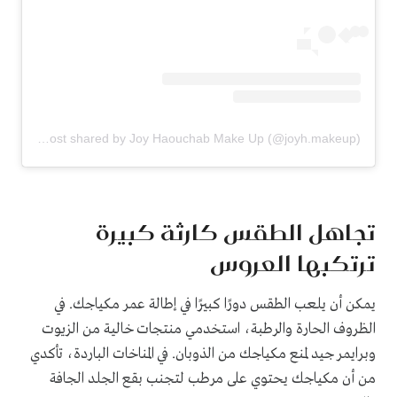
A post shared by Joy Haouchab Make Up (@joyh.makeup)
تجاهل الطقس كارثة كبيرة
ترتكبها العروس
يمكن أن يلعب الطقس دورًا كبيرًا في إطالة عمر مكياجك. في
الظروف الحارة والرطبة، استخدمي منتجات خالية من الزيوت
وبرايمر جيد لمنع مكياجك من الذوبان. في المناخات الباردة، تأكدي
من أن مكياجك يحتوي على مرطب لتجنب بقع الجلد الجافة