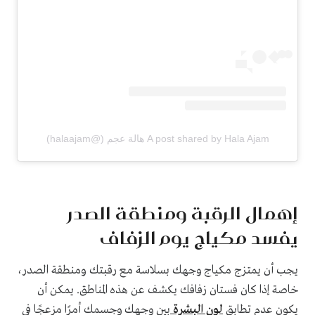
A post shared by Hala Ajam هالة عجم (@halaajam)
إهمال الرقبة ومنطقة الصدر
يفسد مكياج يوم الزفاف
يجب أن يمتزج مكياج وجهك بسلاسة مع رقبتك ومنطقة الصدر،
خاصة إذا كان فستان زفافك يكشف عن هذه المناطق. يمكن أن
يكون عدم تطابق
لون البشرة
بين وجهك وجسمك أمرًا مزعجًا في