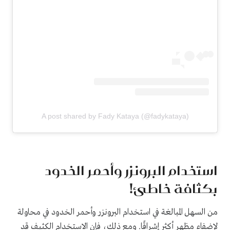
A post shared by Fady Kataya (@fadykataya)
استخدام البرونزر وأحمر الخدود
بكثافة خاطئ!
من السهل المبالغة في استخدام البرونزر وأحمر الخدود في محاولة
لإضفاء مظهر أكثر إشراقًا. ومع ذلك، فإن الاستخدام الكثيف قد