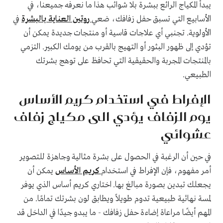
يبدأ المكياج الرائع ببشرة بلا شوائب هذا ما نعرفه جميعنا، في
الأسابيع التي تسبق حفل زفافك، ضعي
روتين العناية بالبشرة
في
الأولوية. تجنبي أي علاجات قاسية أو منتجات جديدة يمكن أن
تؤدي إلى ظهور البثور أو التهيج بالقرب من يومك الكبير. التزمي
بالمنتجات المجربة والحقيقية التي تحافظ على توهج بشرتك
الطبيعي.
الإفراط في استخدام كريم الأساس
يوم الزفاف يؤدي الى مكياج زفاف
عشوائي
في حين أن الرغبة في الحصول على بشرة مثالية وجاهزة للتصوير
أمر مفهوم، فإن الإفراط في استخدام
كريم الأساس
يمكن أن
يجعلك تبدين بصورة مبالغ بها. اختاري كريم أساس الذي يوفر
لمسة نهائية طبيعية تدوم طويلاً ويطابق لون بشرتك تمامًا. من
المهم أيضًا مراعاة إضاءة حفل زفافك - ما يبدو جيدًا في الداخل قد