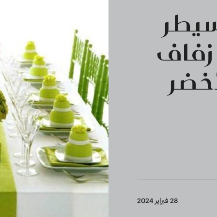
يطر
زفاف
ا الأخضر
28 فبراير 2024