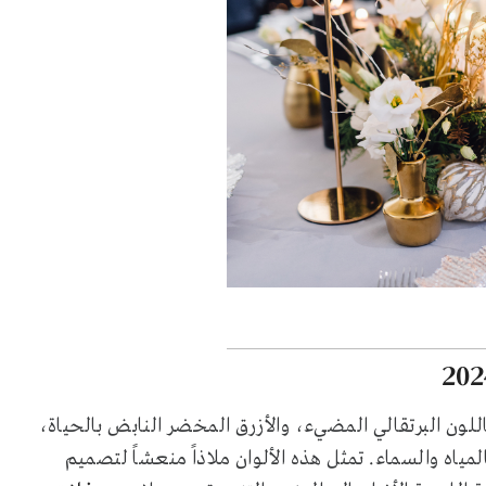
للون البرتقالي المضيء، والأزرق المخضر النابض بالحياة،
ياه والسماء. تمثل هذه الألوان ملاذاً منعشاً لتصميم