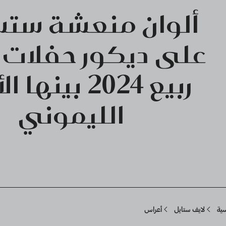
ألوان منعشة ستس
على ديكور حفلات 
ربيع 2024 بينه
الليموني
Breadcru
سية
لايف ستايل
أعراس