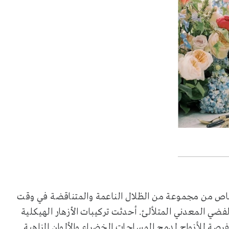
خاص من مجموعة من الظلال الناعمة والمتناقضة في وقت
لفضي المعدني المتلألئ. أحدثت تركيبات الأزهار الهيكلية
ور حفلات الزفاف سنة 2024، مع إتاحة الفرصة للأزواج لدمج المساحات الخضراء والألوان الزاهية