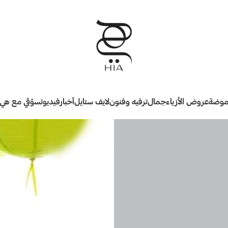
وضة
عروض الأزياء
جمال
ترفيه وفنون
لايف ستايل
أخبار
فيديو
تسوّقي مع هي