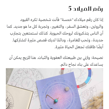
رقم الميلاد 5
إذا كان رقم ميلادك "خمسة" فأنت شخصية تكره القيود
والروتين، وتعشق السفر، والتغيير، وتجربة كل ما هو جديد. كما
أن الناس يتذكرونك لروحك الحيوية. كذلك تستمتعين بتجارب
جديدة، وتحب المغامرة، ودائمًا لديك قصص مثيرة لتشاركها.
أيضًا طاقتك تجعل الحياة مثيرة.
نصيحة: وازني بين طبيعتك العفوية والثبات. هذا المزيج يمكن أن
يساعدك على بناء نجاح دائم.