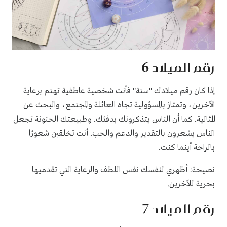
رقم الميلاد 6
إذا كان رقم ميلادك "ستة" فأنت شخصية عاطفية تهتم برعاية
الآخرين، وتمتاز بالمسؤولية تجاه العائلة والمجتمع، والبحث عن
المثالية. كما أن الناس يتذكرونك بدفئك. وطبيعتك الحنونة تجعل
الناس يشعرون بالتقدير والدعم والحب. أنت تخلقين شعورًا
بالراحة أينما كنت.
نصيحة: أظهري لنفسك نفس اللطف والرعاية التي تقدميها
بحرية للآخرين.
رقم الميلاد 7