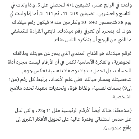
ولدت في الرابع عشر، تضيفين 1+4 لتحصلي على 5. وإذا ولدت في
التاسع والعشرين، تضيفين 9+2=11، ثم 1+1=2. أما إذا ولدت في
يوم 28 فتجمعين 2+8=10 وتطرحين منه 9 فيكون رقم ميلادك
هو 1. ثم بمجرد أن تعرفي رقم ميلادك.. تابعي القراءة لتكتشفي
ما الذي من المرجح أن يتذكره الناس عنك.
فرقم ميلادك هو المفتاح العددي الذي يعبر عن هويتك وطاقتك
الجوهرية، والفكرة الأساسية تكمن في أن الأرقام ليست مجرد أداة
للحساب، بل تحمل ذبذبات وصفات نفسية تعكس جوهر
شخصيتك ومسار حياتك. ففي علم الأعداد، يرتبط كل رقم (من1
إلى9) بسمات نفسية، ونقاط قوة، وتحديات معينة تحدد ملامح
الشخصية.
(ملاحظة: هناك أيضاً الأرقام الرئيسية مثل 11 و22، والتي تدل
على حدس استثنائي وقدرة عالية على تحويل الأفكار الكبرى إلى
واقع ملموس).