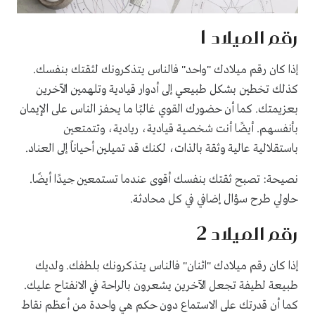
رقم الميلاد 1
إذا كان رقم ميلادك "واحد" فالناس يتذكرونك لثقتك بنفسك.
كذلك تخطين بشكل طبيعي إلى أدوار قيادية وتلهمين الآخرين
بعزيمتك. كما أن حضورك القوي غالبًا ما يحفز الناس على الإيمان
بأنفسهم. أيضًا أنت شخصية قيادية، ريادية، وتتمتعين
باستقلالية عالية وثقة بالذات، لكنك قد تميلين أحياناً إلى العناد.
نصيحة: تصبح ثقتك بنفسك أقوى عندما تستمعين جيدًا أيضًا.
حاولي طرح سؤال إضافي في كل محادثة.
رقم الميلاد 2
إذا كان رقم ميلادك "اثنان" فالناس يتذكرونك بلطفك. ولديك
طبيعة لطيفة تجعل الآخرين يشعرون بالراحة في الانفتاح عليك.
كما أن قدرتك على الاستماع دون حكم هي واحدة من أعظم نقاط