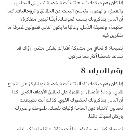
إذا كان رقم ميلادك "سبعة" فأنت شخصية تميل إلى التحليل،
والعمق، والهدوء، وتحبين البحث عن الحقائق و
الروحانيات
. كما
أن الناس يتذكرونك بسبب غموضك. أيضًا تبدين متفكرة،
حكيمة، وعميقة التأمل. وغالبًا ما يكون الناس فضوليين لمعرفة ما
تفكرين فيه.
نصيحة: لا تخافي من مشاركة أفكارك بشكل متكرر. رؤاك قد
تساعد شخصًا أكثر مما تدركين.
رقم الميلاد 8
إذا كان رقم ميلادك "ثمانية" فأنت شخصية قوية تركز على النجاح
المادي، وإدارة الأعمال، والقدرة على تحقيق الأهداف الكبرى. كما
أن الناس يتذكرونك لحضورك القوي. كذلك أنت بطبيعتك
تجذبين الانتباه دون الحاجة لإثبات نفسك. طموحك وإصرارك
يتركان انطباعًا دائمًا.
نصيحة: كوني رحيمة بقدر ما أنت واثقة. غالبًا ما يتذكر الناس