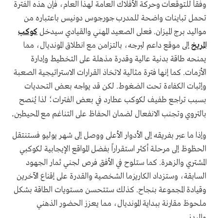
وفقاً للتوقعات وحركة الأفلاك العامة لهذا العام، فإن هذه الفترة
تحمل تباينات واضحة للمدرب جورجوس دونيس باعتباره من
مواليد برج الميزان. فعلى الصعيد المهني والقيادي سيدخل
كوكب
المريخ
إلى موقع داعم لبرجه، بالتزامن مع انطلاق المونديال، مما
يمنحه طاقة بدنية عالية وقدرة مذهلة على التخطيط وإدارة
الأزمات. كما إنها فترة مثالية لاتخاذ القرارات الاستراتيجية الصعبة
وإثبات الكفاءة تحت الضغوط. لكن قد يواجه بعض التحديات
بسبب تراجع طفيف لكوكب عطارد في بعض الفترات؛ لذا يُنصح
.
بالتروي وتجنب الانفعال لضمان الحفاظ على التناغم مع المحيطين
وإذا ما عبر بفريقه إلى الأدوار الأعلى ووصل إلى شهر يوليو فستنتقل
الحظوظ إلى مرحلة أكثر استقراراً بفضل المواقع الإيجابية لكوكبي
المشتري والزهرة. كما ستلوح في الأفق فرص لجني ثمار الجهود
السابقة، وستزداد الكاريزما الشخصية والقدرة على إقناع الآخرين
وقيادة المجموعة بنجاح. كذلك ستتحسن مستويات الطاقة بشكل
ملحوظ مقارنة ببداية المونديال، مما يعزز الحضور الذهني
.
والبدني