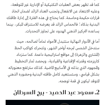
كما قد تظهر بعض العقبات التكتيكية أو الإدارية غير المتوقعة،
وعليه الابتعاد عن الانفعال وتجنب العناد الزائد لضمان اتخاذ
قرارات حكيمة وحاسمة. كما يحتاج في هذه الفترة إلى إدارة طاقتك
البدنية بذكاء؛ فالحماس الزائد قد يعرضه للاستنزاف المبكر، بينما
.
يساعده التركيز الذهني الهدوء على تجاوز التحديات
أما في الأدوار النهائية ستتبدل الأجواء تماماً لصالحه، حيث
ستدخل الشمس لبرجه أواخر الشهر، وتتحرك كواكب الحظ
(المشتري والزهرة) إلى مواقع استراتيجية داعمة. كما ستزداد
كاريزمته وقدرته الإقناعية والقيادية، ويحصد ثمار التخطيط
والمجهود الذي بذلته في الأسابيع الماضية. كذلك سترتفع معنوياته
بشكل قياسي، وستستعيد كامل طاقته البدنية وحضوره الذهني
.
المتوقد ليكون في قمة توهجه
2. سعود عبد الحميد - برج السرطان