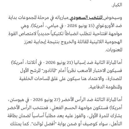
الكبار.
وسيخوض
المنتخب السعودي
مبارياته في مرحلة المجموعات بداية
ضد الأوروغواي (15 يونيو 2026 - في ميامي، أمريكا). وهي
مواجهة افتتاحية تتطلب انضباطاً تكتيكياً حديدياً لامتصاص القوة
الهجومية اللاتينية المقاتلة والخروج بنتيجة إيجابية تعزز
المعنويات.
أما المباراة الثانية ضد إسبانيا (21 يونيو 2026 - في أتلانتا، أمريكا)
فسيكون الاختبار الأصعب نظرياً أمام "الماتادور" المرشح الأول
للصدارة، والاعتماد هنا سيكون على غلق المساحات الخلفية
.
والمنظومة الدفاعية
أما المباراة الثالثة ضد الرأس الأخضر (27 يونيو 2026 - في هيوستن،
أمريكا) فستكون مواجهة الحسم الفعلي، فمنتخب الرأس الأخضر
يشارك للمرة الأولى، والفوز عليه يعد مطلباً أساسياً لضمان بطاقة
التأهل، سواء كوصيف أو ضمن بوابة "أفضل ثوالث". كما يمتلك