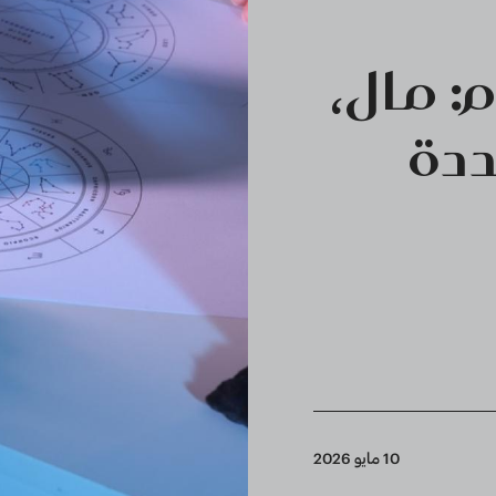
: مال،
دة
10 مايو 2026