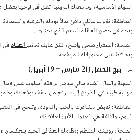
المهام الأساسية، وسمعتك المهنية تظل في أوجها بفضل ع
العاطفة: تقارب عائلي دافئ يملأ يومك بالترفيه والسعادة.
وتجد في حضن العائلة الدعم الذي تحتاجه.
الصحة: استقرار صحي واضح، لكن عليك تجنب
العناد
في ال
وتحافظ على معنوياتك المرتفعة.
برج الحمل (21 مارس – 19 أبريل)
المهنة والمال: تقدم مالي مذهل يرافقه أسلوب عمل فعال 
مهنية طيبة في الطريق إليك ترفع من سقف توقعاتك وطمو
العاطفة: تفيض مشاعرك بالحب والمودة، وتنجح في التعبير
اليوم، والألفة هي العنوان الأبرز لعلاقاتك.
الصحة: روتينك المنظم ونظامك الغذائي الجيد ينعكسان ع