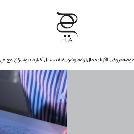
وضة
عروض الأزياء
جمال
ترفيه وفنون
لايف ستايل
أخبار
فيديو
تسوّقي مع هي