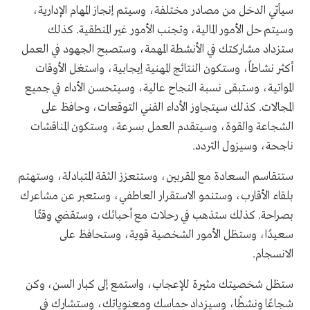
سيأتي الدخل من مصادر مختلفة، وسيتم إنجاز المهام الإدارية،
وسيتم حل الأمور المالية، وتجنب الأمور غير المنطقية. كذلك
ستزداد مشاركتك في الأنشطة المهمة، وستصبح الجهود في العمل
أكثر نشاطاً، وستكون النتائج المهنية إيجابية، واستغل الأوقات
المواتية، وستبقى نسبة النجاح عالية، وسيتحسن الأداء في جميع
المجالات. كذلك سيتجاوز الأداء الفني التوقعات، وحافظ على
الشجاعة والقوة، وسيتقدم العمل بسرعة، وستكون المناقشات
ناجحة، وسيزول التردد.
ستتقاسم السعادة مع المقربين، وستتعزز الثقة المتبادلة، وستهتم
بلقاء الأقارب، وستنمو الاستقرار العاطفي، وستعبر عن مشاعرك
بصراحة. كذلك ستذهب في رحلات مع أحبائك، وستقضي وقتًا
سعيدًا، وستظل الأمور الشخصية قوية، وستحافظ على
الانسجام.
ستظل شخصيتك مثيرة للإعجاب، واستمع إلى كبار السن، وكن
شجاعًا ونشطًا، وسيزداد حماسك ومعنوياتك، وستشارك في