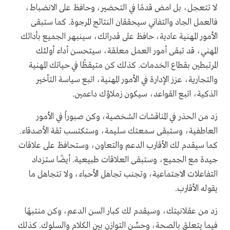
لا تتعجل، بل امض قدمًا في التحضير، وحافظ على الانضباط،
فالعمل الجاد والتفاني سيحققان النتائج المرجوة. كما ستبقى
الأمور المهنية عادية، حافظ على قدراتك، سينبهر الجميع بأدائك
المهني، قد تبقى أمور العمل معلقة، سيتحسن أداء أولئك
المرتبطين بقطاع الخدمات. كذلك كن متيقظًا في حياتك المهنية
والتجارية، عزز الإدارة في الأمور المهنية، اتبع سياسة التأخير
الذكية، اتبع القواعد، سيكون زملاؤك داعمين.
زد من الحذر في المناقشات الشخصية، وكن صبوراً في الأمور
العاطفية، وستبقى سمعتك سليمة، وستكتسب ثقة الأصدقاء.
كما سيقدم لك الأقارب الدعم والتعاون، وستحافظ على علاقات
جيدة مع الجميع، وستبقى العلاقات طبيعية. أيضًا ستزداد
التفاعلات الاجتماعية، وتجنب تجاهل الأحباء، ولا تتجاهل ما
يقوله الأقارب.
زد من عقلانيتك، وسيقدم لك كبار السن الدعم، وكن منتبهًا
فيما يتعلق بالصحة، وحسِّن التوازن بين الكلام والسلوك. كذلك