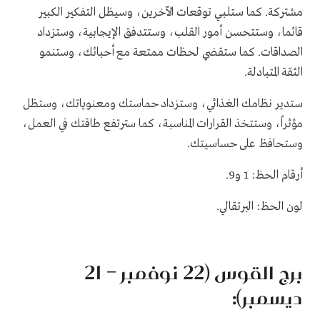
مشتركة. كما ستلبي توقعات الآخرين، وسيظل التفكير الكبير
قائما، وستتحسن أمور القلب، وستتدفق الإيجابية، وستزداد
الصداقات. كما ستقضي لحظات ممتعة مع أحبائك، وستنمو
الثقة المتبادلة.
ستدير نظامك الغذائي، وستزداد حماستك ومعنوياتك، وستظل
مؤثراً، وستتخذ القرارات المناسبة، كما سترتفع طاقتك في العمل،
وستحافظ على حساسيتك.
أرقام الحظ: 1 و9.
لون الحظ: البرتقالي.
برج القوس (22 نوفمبر – 21
ديسمبر):