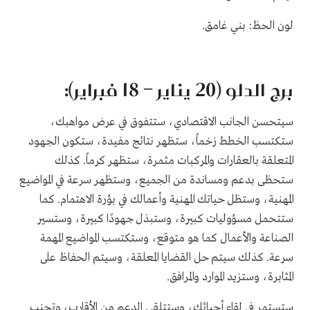
لون الحظ: بني غامق.
برج الدلو (20 يناير – 18 فبراير):
سيتحسن الجانب الاقتصادي، ستتفوق في عرض مواهبك،
ستكتسب الخطط زخماً، ستظهر نتائج مفيدة، ستكون الجهود
المتعلقة بالعقارات والمركبات مثمرة، ستظهر كرماً. كذلك
ستحظى بدعم ومساندة من الجميع، وستظهر سرعة في المواضيع
المهنية، وستظل حياتك المهنية وأعمالك في بؤرة الاهتمام. كما
ستتحمل مسؤوليات كبيرة، وستبذل جهودًا كبيرة، وستسير
الصناعة والأعمال كما هو متوقع، وستكتسب المواضيع المهمة
سرعة. كذلك سيتم حل القضايا المعلقة، وسيتم الحفاظ على
المثابرة، وستزيد الموارد والمرافق.
ستستمر في لقاء أحبائك، وستتلقى الدعم من الأقارب، وتجنب