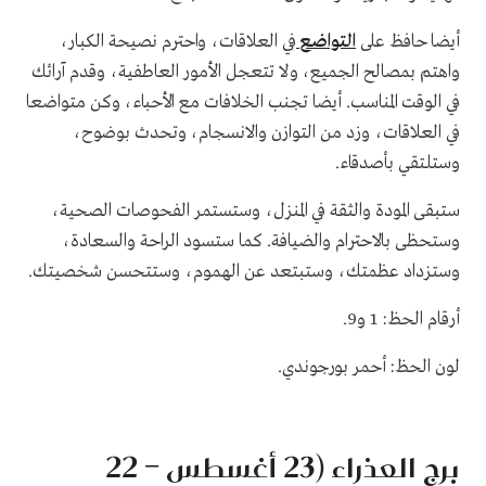
أيضا حافظ على
التواضع
في العلاقات، واحترم نصيحة الكبار،
واهتم بمصالح الجميع، ولا تتعجل الأمور العاطفية، وقدم آرائك
في الوقت المناسب. أيضا تجنب الخلافات مع الأحباء، وكن متواضعا
في العلاقات، وزد من التوازن والانسجام، وتحدث بوضوح،
وستلتقي بأصدقاء.
ستبقى المودة والثقة في المنزل، وستستمر الفحوصات الصحية،
وستحظى بالاحترام والضيافة. كما ستسود الراحة والسعادة،
وستزداد عظمتك، وستبتعد عن الهموم، وستتحسن شخصيتك.
أرقام الحظ: 1 و9.
لون الحظ: أحمر بورجوندي.
برج العذراء (23 أغسطس – 22