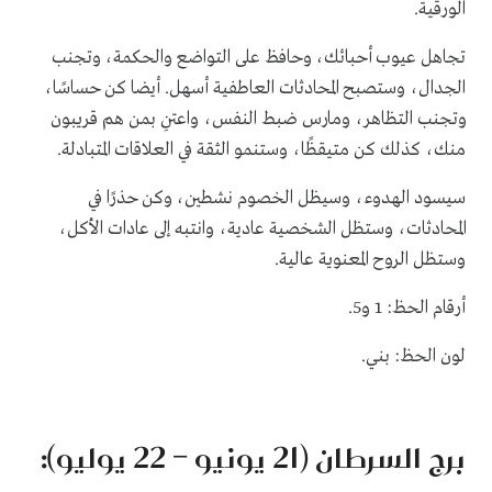
الورقية.
تجاهل عيوب أحبائك، وحافظ على التواضع والحكمة، وتجنب
الجدال، وستصبح المحادثات العاطفية أسهل. أيضا كن حساسًا،
وتجنب التظاهر، ومارس ضبط النفس، واعتنِ بمن هم قريبون
منك، كذلك كن متيقظًا، وستنمو الثقة في العلاقات المتبادلة.
سيسود الهدوء، وسيظل الخصوم نشطين، وكن حذرًا في
المحادثات، وستظل الشخصية عادية، وانتبه إلى عادات الأكل،
وستظل الروح المعنوية عالية.
أرقام الحظ: 1 و5.
لون الحظ: بني.
برج السرطان (21 يونيو – 22 يوليو):