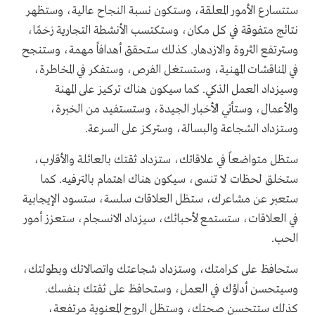
ستتسارع الأمور المعلقة، وستكون نسبة النجاح عالية، وستظهر
نتائج متفوقة في كل مكان، وستكتسب الأنشطة التجارية زخمًا،
وسترتفع الثروة والازدهار. كذلك ستحقق أهدافاً مهمة، وستنجح
في المناقشات المهنية، وستستغل الفرص، وستفكر في المخاطرة،
وسيزداد العمل الذكي. كما سيكون هناك تركيز على المهنة
والأعمال، وستأتي الأخبار الجيدة، وستستفيد من الخبرة،
وستزداد الشجاعة والبسالة، وستركز على السرعة.
ستظل متواضعاً في علاقاتك، ستزداد ثقتك بالعائلة والأقارب،
ستخلق لحظات لا تنسى، سيكون هناك اهتمام بالترفيه. كما
ستعبر عن مشاعرك، ستظل العلاقات سلسة، ستسود الإيجابية
في العلاقات، ستستمع لأحبائك، سيزداد الانسجام، ستعزز أمور
الحب.
ستحافظ على كرامتك، وستزداد شجاعتك واتصالاتك وبطولتك،
وسيتحسن أداؤك في العمل، وستحافظ على ثقتك بنفسك.
كذلك ستتحسن صحتك، وستظل الروح المعنوية مرتفعة،