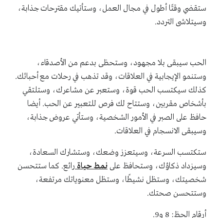
ستقضي وقتًا أطول في مجال العمل، وستأتيك مقترحات جذابة،
وسيتلاشى التردد.
الحب سيبقى بلا مجهود، وستحظى بدعم من الأصدقاء،
وستنمو الإيجابية في العلاقات، وقد تذهب في رحلات مع أحبائك.
كذلك سيكتسب الحب قوة، وستعبر عن مشاعرك، وستلتقي
بأشخاص مقربين، وستتاح لك فرص للتعبير عن الحب. أيضا
حافظ على الصبر في الأمور الشخصية، وستأتي عروض جذابة،
وسيبقى الانسجام في العلاقات.
ستكتسب السرعة، وسيتعزز وضعك، وستشارك السعادة،
وسيزداد ذكاؤك، وستحافظ على
نمط حياة
رائع. كما ستتحسن
شخصيتك، وستظل نشيطًا، وستظل معنوياتك مرتفعة،
وستتحسن صحتك.
أرقام الحظ: 8 و9.