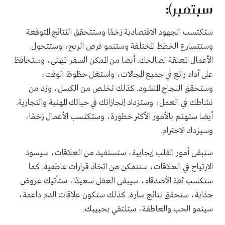
سبتمبر):
ستكتسب الجهود الاقتصادية زخمًا وستتحقق النتائج المتوقعة
وستتسارع الخطط المختلفة وستنمو فرص الربح، وستتحول
الأعمال المعلقة لصالحك. أيضا من الممكن السفر المهني، وستحافظ
على أداء رائع في جميع المجالات، واستغل حظوظ الوقت،
وستحقق النجاح المنشود. كذلك تخلص من الكسل، وزد من
نشاطك في العمل، وستزداد إنجازاتك في حياتك المهنية والتجارية.
أيضا ستهتم بالأمور الأكثر خطورة، وستكتسب الأعمال زخمًا،
وسيزداد الاحترام.
ستبقى أمور القلب إيجابية، ستستفيد من العلاقات، سيسود
الارتياح في العلاقات، ستتمكن من اتخاذ قرارات عاطفية. كما
ستكسب ثقة الأصدقاء، سيبقى العقل سعيدًا، ستأتيك عروض
جذابة، ستحقق نتائج سارة. كذلك ستكون علاقات الدم داعمة،
سينمو الحب والعاطفة، ستلتقي بحبيبك.