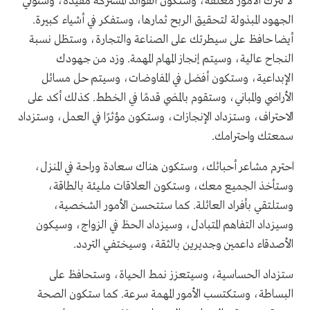
لا تترك الأمور معلقة، وستكون الفوائد المشتركة مفيدة، وستؤتي
الجهود المبذولة لتحقيق الربح ثمارها، وستفكر في أشياء كبيرة.
أيضا حافظ على سيطرتك على الصناعة والتجارة، وستظل نسبة
النجاح عالية، وسيتم إنجاز المهام المهمة. وزد من جهودك
الإبداعية، وستكون أفضل في المفاوضات، وسيتم حل مسائل
الأراضي والمباني، وستقوم بالمضي قدمًا في الخطط. كذلك أكد على
الاحتراف، وستزداد الإنجازات، وستكون مؤثرًا في العمل، وستزداد
سمعتك واحترامك.
احترم مشاعر أحبائك، وستكون هناك سعادة وراحة في المنزل،
وستأخذ الجميع معك، وستكون العلاقات مليئة بالطاقة،
وستلتقي بأفراد العائلة. كما ستتحسن الأمور الشخصية،
وسيزداد التفاهم المتبادل، وسيزداد الحظ في الزواج، وسيكون
الأصدقاء داعمين وجديرين بالثقة، وسيختفي التردد.
ستزداد الحساسية، وسيتعزز نمط الحياة، وستحافظ على
البساطة، وستكتسب الأمور المهمة سرعة. كما ستكون الصحة