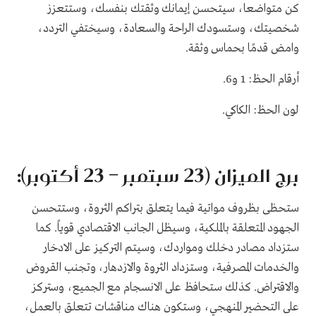
كن متواضعا، سيتحسن إيمانك وثقتك بنفسك، وستتعزز
شخصيتك، وستسودك الراحة والسعادة، وسيختفي التردد،
وامض قدمًا بحماس وثقة.
أرقام الحظ: 1 و6.
لون الحظ: الكاكي.
برج الميزان (23 سبتمبر – 23 أكتوبر):
ستحظى بظروف مواتية فيما يتعلق بتراكم الثروة، وستتحسن
الجهود المتعلقة بالملكية، وسيظل الجانب الاقتصادي قوياً. كما
ستزداد مصادر دخلك ومواردك، وسيتم التركيز على الادخار
والخدمات المصرفية، وستزداد الثروة والازدهار، وتجنب القروض
والاقتراض. كذلك ستحافظ على الانسجام مع الجميع، وستركز
على التحضير المنهجي، وستكون هناك مناقشات تتعلق بالعمل،