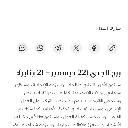
شارك المقال
برج الجدي (22 ديسمبر – 21 يناير):
ستكون الأمور المالية في صالحك، وستزداد الإيجابية، وستظهر
سرعة في المجالات الاقتصادية. كذلك ستنمو ثقتك بالنصر،
وستحظى المقترحات بالدعم، وسينصب التركيز على العمل
الإبداعي، وسيزداد تفانيك في تحقيق الأهداف. كما ستُغتنم
الفرص، وستتحسن كفاءة العمل، وستكون فعّالاً في مختلف
الأنشطة، وستتعزز علاقاتك التجارية، وستزداد شجاعتك. أيضا