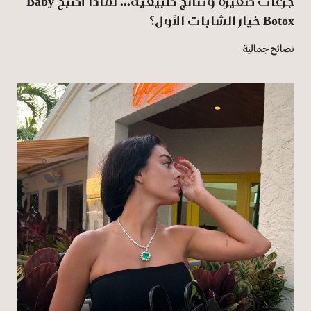
جرعات صغيرة ونتائج طبيعية... لماذا أصبح Baby
Botox خيار الشابات الأول؟
نصائح جمالية