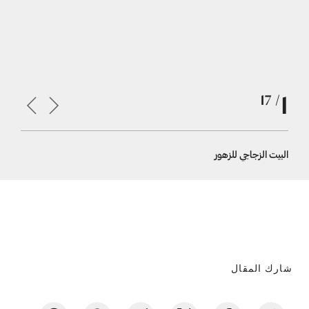
1
/ 17
البيت الزجاجي للزهور
غرفة معيش
شارك المقال