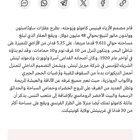
قام مصمم الأزياء فينيس كاموتو وزوجته، بطرح عقارات ساوثامبتون
وولدون مانور للبيع بحوالي 48 مليون دولار، ويقع العقار الذي تبلغ
مساحته حوالي 9.611 قدما مربعا، على 5.25 فدان من الأراضي المتميزة على
شاطئ البحر. ويتكون المنزل من 10 غرف نوم و10 حمامات، وقد تم بناؤه
في أواخر عام 1920، وكان أصحابه القدامى أسرة ولوورث وإدموند لينش
الشريك المؤسس في شركة ميريل لينش. ويشمل التصميم الداخلي للمنزل
أجمل الديكورات بدءاَ من السقوف المقببة وأرضيات الحجر الجيري
والأبواب البرونزية، حيث تعبر جميع غرفه عن الأناقة والعيشة المريحة
وتطل العديد من الغرف على المروج الخضراء وحمامي السباحة والحدائق
الرسمية والبيت الأخضر الرومانسي بالإضافة إلى ملعب التنس. يذكر أن
عائلة كاموتو تملك أيضا منزلا على الطراز الفرنسي ويقع على مساحة أكثر
من 30 فدانا في غرينيتش بولاية كونيتيكت.