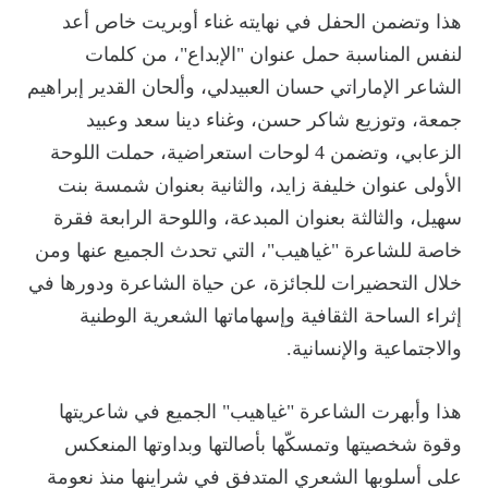
هذا وتضمن الحفل في نهايته غناء أوبريت خاص أعد
لنفس المناسبة حمل عنوان "الإبداع"، من كلمات
الشاعر الإماراتي حسان العبيدلي، وألحان القدير إبراهيم
جمعة، وتوزيع شاكر حسن، وغناء دينا سعد وعبيد
الزعابي، وتضمن 4 لوحات استعراضية، حملت اللوحة
الأولى عنوان خليفة زايد، والثانية بعنوان شمسة بنت
سهيل، والثالثة بعنوان المبدعة، واللوحة الرابعة فقرة
خاصة للشاعرة "غياهيب"، التي تحدث الجميع عنها ومن
خلال التحضيرات للجائزة، عن حياة الشاعرة ودورها في
إثراء الساحة الثقافية وإسهاماتها الشعرية الوطنية
والاجتماعية والإنسانية.
هذا وأبهرت الشاعرة "غياهيب" الجميع في شاعريتها
وقوة شخصيتها وتمسكّها بأصالتها وبداوتها المنعكس
على أسلوبها الشعري المتدفق في شراينها منذ نعومة