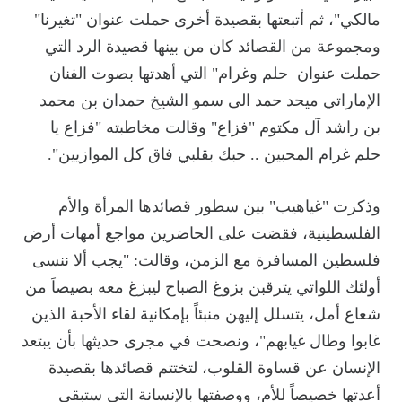
مالكي"، ثم أتبعتها بقصيدة أخرى حملت عنوان "تغيرنا"
ومجموعة من القصائد كان من بينها قصيدة الرد التي
حملت عنوان حلم وغرام" التي أهدتها بصوت الفنان
الإماراتي ميحد حمد الى سمو الشيخ حمدان بن محمد
بن راشد آل مكتوم "فزاع" وقالت مخاطبته "فزاع يا
حلم غرام المحبين .. حبك بقلبي فاق كل الموازيين".
وذكرت "غياهيب" بين سطور قصائدها المرأة والأم
الفلسطينية، فقصَت على الحاضرين مواجع أمهات أرض
فلسطين المسافرة مع الزمن، وقالت: "يجب ألا ننسى
أولئك اللواتي يترقبن بزوغ الصباح ليبزغ معه بصيصاَ من
شعاع أمل، يتسلل إليهن منبئاً بإمكانية لقاء الأحبة الذين
غابوا وطال غيابهم"، ونصحت في مجرى حديثها بأن يبتعد
الإنسان عن قساوة القلوب، لتختتم قصائدها بقصيدة
أعدتها خصيصاً للأم، ووصفتها بالإنسانة التي ستبقى