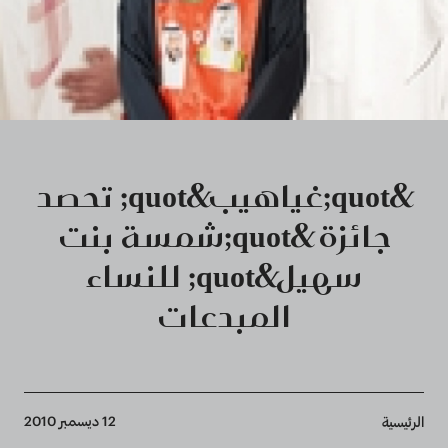
&quot;غياهيب&quot; تحصد
جائزة &quot;شمسة بنت
سهيل&quot; للنساء
المبدعات
Breadcrumb
12 ديسمبر 2010
الرئيسية