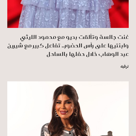
غنت جالسة وتألقت بديو مع محمود الليثي
وابنتيها على رأس الحضور.. تفاعل كبير مع شيرين
عبد الوهاب خلال حفلها بالساحل
ترفيه