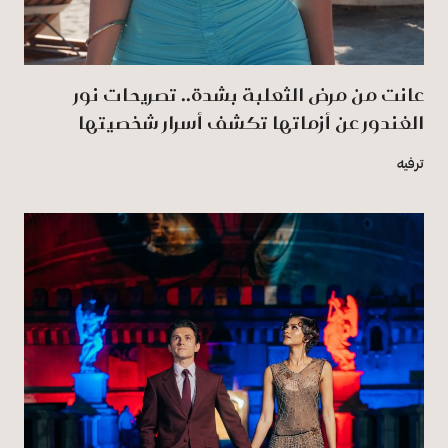
عانت من مرض الثعلبة بشدة.. تصريحات نور
الغندور عن أزماتها تكشف أسرار شخصيتها
ترفيه