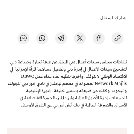
شارك المقال
نشاطات مجلس سيدات أعمال دبي المنبثق عن غرفة تجارة وصناعة دبي
لتشجيع سيدات الأعمال في إمارة دبي وتفعيل مساهمة المرأة الإماراتية في
الاقتصاد الوطني لا تتوقف. وآخرها تنظيم لقاء غداء عمل DBWC
Network Majlis لعضواته في مطعم ليجندز في نادي خور دبي للجولف
واليخوت. وكانت من ضيفاته ياسمين خليفة، المديرة الإقليمية
للمبيعات، إدارة الأصول العالمية وليز مارتنز، الخبيرة الاقتصادية في
الأسواق والصيرفة العالمية في بنك أتش أس بي سي الشرق الأوسط.