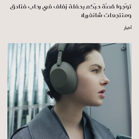
توّجوا قصّة حبّكم بحفلة زفاف في رِحاب فنادق
ومنتجعات شانغريلا
أخبار