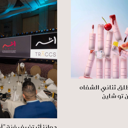
لق ثنائي الشفاه
ن تو شاين
جوائز أثر تضيف فئة "