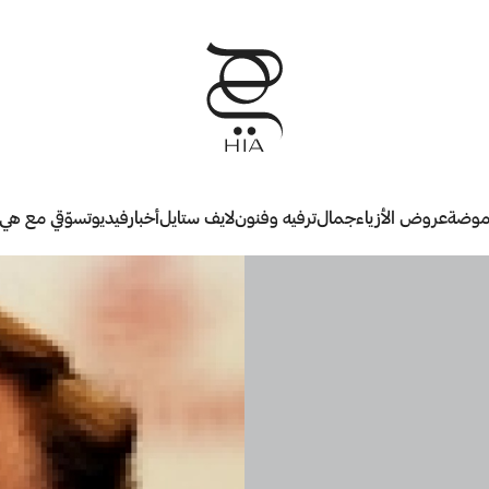
وضة
عروض الأزياء
جمال
ترفيه وفنون
لايف ستايل
أخبار
فيديو
تسوّقي مع هي