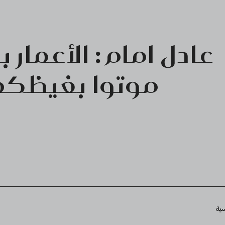
عادل امام : الأعمار ب
موتوا بغيظكم
Breadcru
سية