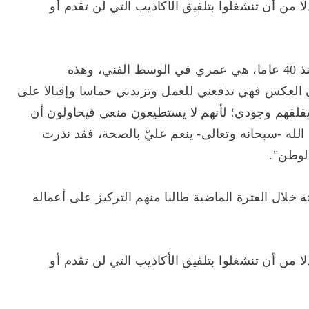
 من أن تنشغلوا بتلفيق الأكاذيب التي لن تقدم أو
وأضاف: "لقد اعتدت على سماع وقراءة هذه الشائعات منذ 40 عاما، هي عمري في الوسط الفني، وهذه
 العكس فهي تدفعني للعمل وتزيدني حماسا وإقبالا على
قلقهم وجودي؛ لأنهم لا يستطيعون منعي فيحاولون أن
 الله -سبحانه وتعالى- ينعم عليّ بالصحة، فقد نذرت
الوطن".
لال الفترة الماضية طالبا منهم التركيز على أعماله
 من أن تنشغلوا بتلفيق الأكاذيب التي لن تقدم أو