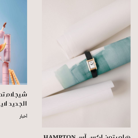
شيجلام تط
الجديد لاي
أخبار
هامبتون إكس.آس HAMPTON