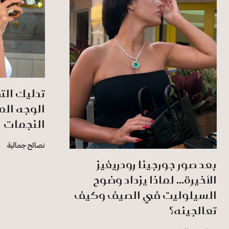
تدليك الت
الوجه الم
النجمات
نصائح جمالية
بعد صور جورجينا رودريغيز
الأخيرة... لماذا يزداد وضوح
السيلوليت في الصيف وكيف
تعالجينه؟