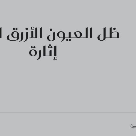
ظل العيون الأزرق ا
إثارة
Breadcru
سية