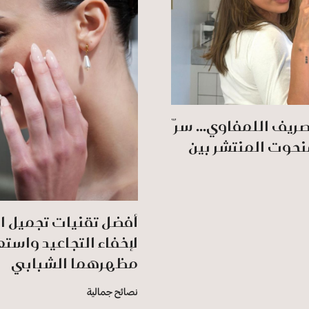
صريف اللمفاوي... سرّ
نحوت المنتشر بين
أفضل تقنيات تجميل ال
لإخفاء التجاعيد واستع
مظهرهما الشبابي
نصائح جمالية