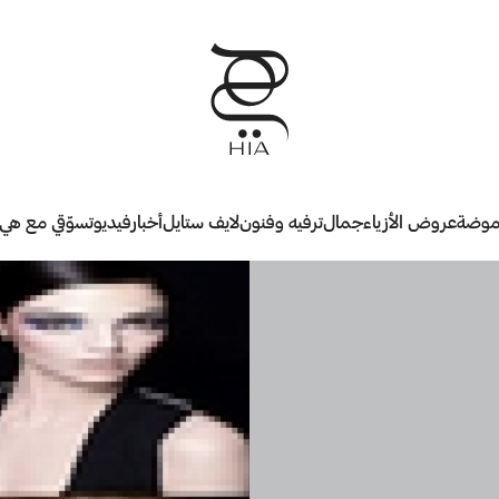
وضة
عروض الأزياء
جمال
ترفيه وفنون
لايف ستايل
أخبار
فيديو
تسوّقي مع هي