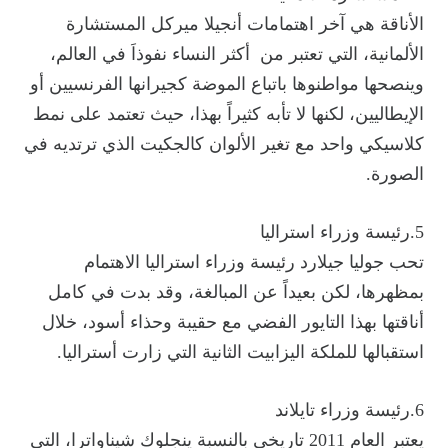
الأناقة هي آخر اهتمامات أنجيلا ميركل المستشارة
الألمانية، التي تعتبر من أكثر النساء نفوذاَ في العالم،
وينصحها مواطنوها باتباع الموضة كجيرانها الفرنسيين أو
الإيطاليين، لكنها لا تأبه كثيراً بهذا، حيث تعتمد على نمط
كلاسيكي واحد مع تغير الألوان كالجكيت الذي ترتديه في
الصورة.
5.رئيسة وزراء استراليا
تحب جوليا جيلارد رئيسة وزراء استراليا الاهتمام
بمظهرها، لكن بعيداً عن المبالغة، وقد بدت في كامل
أناقتها بهذا التايور الفضي مع حقيبة وحذاء أسود، خلال
استقبالها للملكة اليزابيت الثانية التي زارت أستراليا.
6.رئيسة وزراء تايلاند
يعتبر العام 2011 تاريخي بالنسبة ينجلوك شيناواترا، التي