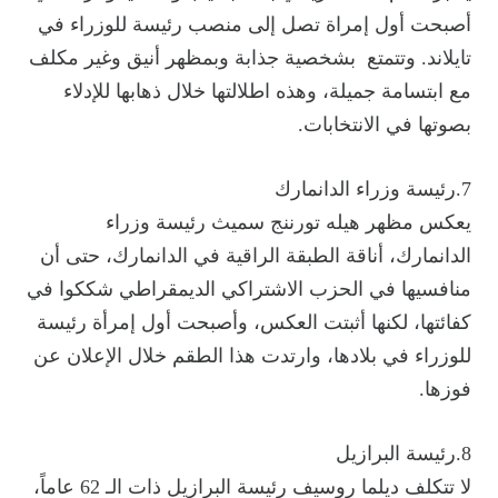
أصبحت أول إمراة تصل إلى منصب رئيسة للوزراء في
تايلاند. وتتمتع بشخصية جذابة وبمظهر أنيق وغير مكلف
مع ابتسامة جميلة، وهذه اطلالتها خلال ذهابها للإدلاء
بصوتها في الانتخابات.
7.رئيسة وزراء الدانمارك
يعكس مظهر هيله تورننج سميث رئيسة وزراء
الدانمارك، أناقة الطبقة الراقية في الدانمارك، حتى أن
منافسيها في الحزب الاشتراكي الديمقراطي شككوا في
كفائتها، لكنها أثبتت العكس، وأصبحت أول إمرأة رئيسة
للوزراء في بلادها، وارتدت هذا الطقم خلال الإعلان عن
فوزها.
8.رئيسة البرازيل
لا تتكلف ديلما روسيف رئيسة البرازيل ذات الـ 62 عاماً،