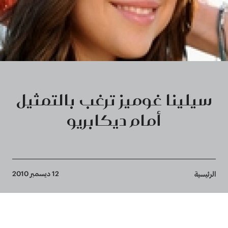
سيلينا غوميز ترغب بالتمثيل
أمام ديكابريو
Breadcrumb
12 ديسمبر 2010
الرئيسية