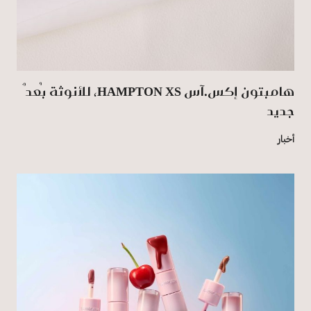
هامبتون إكس.آس HAMPTON XS، للأنوثة بُعدٌ
جديد
أخبار