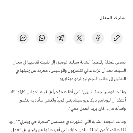
شارك المقال
تسعى الممثلة والمغنية الشابة سيلينا غوميز، إلى تثبيت قدميها في مجال
السينما بعد أن غزت عالميّ التلفزيون والموسيقى، معربة عن رغبتها في
التمثيل إلى جانب النجم ليوناردو ديكابريو.
وقالت غوميز نجمة "ديزني" التي أطلت مؤخراً في فيلم "مونتي كارلو" "لا
أعتقد أن ليوناردو ديكابريو سينادينني قريباً ولكنني سأناديه بنفسي
واسأله ما إذا كان يريد العمل معي".
وقالت النجمة الشابة التي اشتهرت في مسلسل "سحرة حي ويفرلي" " إنها
تلقت اتصالاً من الممثلة سلمى حايك التي أعربت لها عن رغبتها في العمل