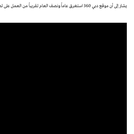
يشار إلى أن موقع دبي 360 استغرق عاماً ونصف العام تقريباً من العمل على تصوير دبي بالتقنية الجديدة، وهو متوفر باللغتين العربية والإنكليزية.