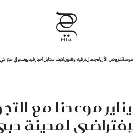
وضة
عروض الأزياء
جمال
ترفيه وفنون
لايف ستايل
أخبار
فيديو
تسوّقي مع هي
1 يناير موعدنا مع التجو
إفتراضي لمدينة دب