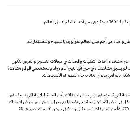
تعتبر واحدة من أهم مدن العالم نمواً وجذباً للسيّاح وللاستثمارات.
ى فريق تصوير محترف صوّر أكثر من 1000 موقع وذلك عبر استخدام أحدث التقنيات والمعدات في مجالات التصوير والعرض لتكون
 لم يسبق مشاهدته، في حين أنها تتيح أمام رواد ومستخدمي الموقع مشاهدة
درجة، للصور أو الفيديوهات.
افة الأحداث الضخمة التي تستضيفها دبي، مثل احتفالات رأس السنة الميلادية التي يستضيفها
لتوغل في بعض الأماكن المهمة التي يضمها دبي مول، ومن بينها حوض الأسماك
الذي قام فريق العمل بتصويره، بحيث يمكّن الجمهور من الغوص مع أكثر من 70 نوعاً من المخلوقات البحرية الموجودة في حوض الأسماك بصور فائقة