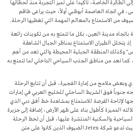
الطائرة الخاصة، تأكيداً على تميز التجربة منذ لحظاتها
ى، في اتجاه العاصمة أبوظبي أولاً، حيث يراعى طاقم
ضيوف من الاستمتاع بالمعالم المهمة التي تغطيها الرحلة
.
باتجاه مدينة العين، بكل ما تتمتع به من تكوينات رائعة
 إذ يتخلل الطيران الاستمتاع بمناظر الجبال الشاهقة
س" وكذلك المنطقة الجبلية المحيطة والتي تعد من أهم
، كما تعد من مناطق الجذب السياحي الداخلي لما تتمتع به
بعض ملامح من إمارة الفجيرة، قبل أن تتابع الرحلة
وجه جنوباً فوق الشريط الساحلي للخليج العربي في إمارات
جها لإتاحة الفرصة للاستمتاع بمشاهدة خط أفق دبي الذي
الته المميزة كأطول بناء على ظهر الأرض، إضافة إلى جزيرة
والسياحية والسكنية المنتشرة عليها، قبل أن تحط الرحلة
يث تدعو شركة
Jetex
الضيوف الذين كانوا على متن