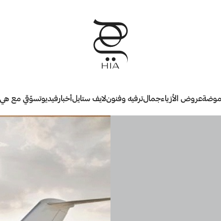
وضة
عروض الأزياء
جمال
ترفيه وفنون
لايف ستايل
أخبار
فيديو
تسوّقي مع هي