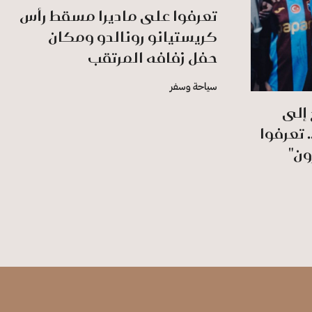
تعرفوا على ماديرا مسقط رأس
كريستيانو رونالدو ومكان
حفل زفافه المرتقب
سياحة وسفر
 إلى
 تعرفوا
ون"