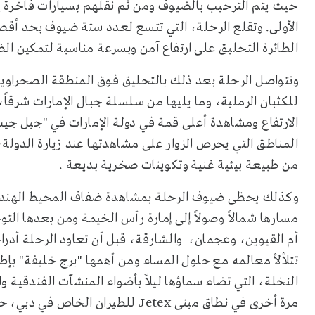
حيث يتم الترحيب بالضيوف ومن ثم نقلهم بسيارات فاخرة إلى 
الأولى. وتقلع الرحلة، التي تتسع لعدد ستة ضيوف بحد أقص
الطائرة التحليق على ارتفاع آمن وبسرعة مناسبة لتمكين ال
وتتواصل الرحلة بعد ذلك بالتحليق فوق المنطقة الصحراوية 
للكثبان الرملية، وما يليها من سلسلة جبال الإمارات شرقاً،
الارتفاع ومشاهدة أعلى قمة في دولة الإمارات في "جبل جي
المناطق التي يحرص الزوار على مشاهدتها عند زيارة الدولة
من طبيعة بيئية غنية وتكوينات صخرية بديعة
.
وكذلك يحظى ضيوف الرحلة بمشاهدة ضفاف المحيط الهندي و
مسارها شمالاً وصولاً إلى إمارة رأس الخيمة ومن بعدها الت
أم القيوين، وعجمان، والشارقة، قبل أن تعاود الرحلة أدرا
تتلألأ معالمه مع حلول المساء ومن أهمها "برج خليفة" بإطل
النخلة، التي تضاء سماؤها ليلاً بأضواء المنشآت الفندقية 
مرة أخرى في نطاق مبنى
Jetex
للطيران الخاص في دبي، ح