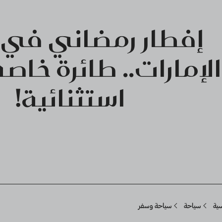
إفطار رمضاني في أ
الإمارات.. طائرة خاص
استثنائية!
Breadcru
سية
سياحة
سياحة وسفر