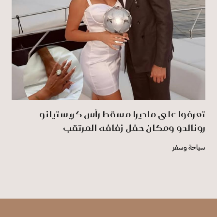
تعرفوا على ماديرا مسقط رأس كريستيانو
رونالدو ومكان حفل زفافه المرتقب
سياحة وسفر