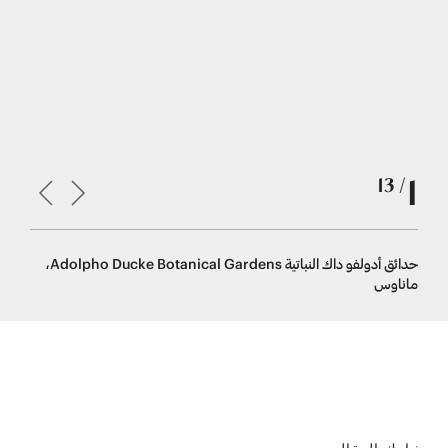
1
/ 13
حدائق أدولفو داك النباتية Adolpho Ducke Botanical Gardens،
جارديم بوتانيكو m Botânico
ماناوس