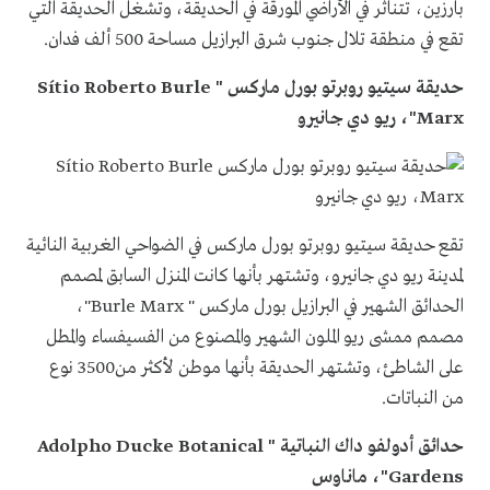
بارزين، تتناثر في الأراضي المورقة في الحديقة، وتشغل الحديقة التي
تقع في منطقة تلال جنوب شرق البرازيل مساحة 500 ألف فدان.
حديقة سيتيو روبرتو بورل ماركس "
Sítio Roberto Burle
Marx
"، ريو دي جانيرو
تقع حديقة سيتيو روبرتو بورل ماركس في الضواحي الغربية النائية
لمدينة ريو دي جانيرو، وتشتهر بأنها كانت المنزل السابق لمصمم
الحدائق الشهير في البرازيل بورل ماركس "
Burle Marx
"،
مصمم ممشى ريو الملون الشهير والمصنوع من الفسيفساء والمطل
على الشاطئ، وتشتهر الحديقة بأنها موطن لأكثر من3500 نوع
من النباتات.
حدائق أدولفو داك النباتية "
Adolpho Ducke Botanical
Gardens
"، ماناوس