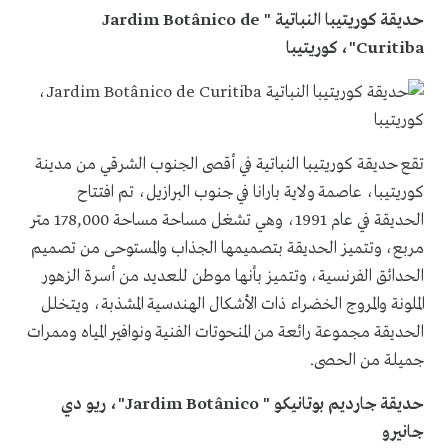
حديقة كوريتيبا النباتية "
Jardim Botânico de
Curitiba
"، كوريتيبا
تقع حديقة كوريتيبا النباتية في أقصى الجنوب الشرقي من مدينة
كوريتيبا، عاصمة ولاية بارانا في جنوب البرازيل، تم افتتاح
الحديقة في عام 1991، وهي تشغل مساحة مساحة 178,000 متر
مربع، وتتميز الحديقة بتصميمها الجذاب والمستوحى من تصميم
الحدائق الفرنسية، وتتميز بأنها موطن للعديد من أسرة الزهور
الملونة والمروج الخضراء ذات الأشكال الهندسية المشذبة، ويتخلل
الحديقة مجموعة رائعة من المنحوتات الفنية ونوافير المياه وممرات
جميلة من الحصى.
حديقة جارديم بوتانيكو "
Jardim Botânico
"، ريو دي
جانيرو