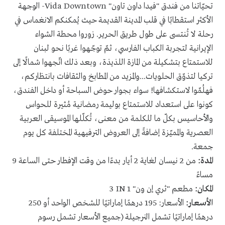
تحيّاتنا من فندق "فيدا داون تاون"
Vida Downtown
- الوجهة
الأكثر استقطابًا في قلب المدينة القديمة حيث يُمكنكم الانغماس في
رحلة لا تُنتسى على طول طريق الحرير. زوروا محطة الشواء
الإيرانية لتجربة الكباب الفارسي، ثمّ توجّهوا غربًا نحو لبنان
للاستمتاع بتشكيلة من المازة اللذيذة، وبعد ذلك اتّجهوا شمالًا إلى
تركيا لتذوّق الحلويات...والمزيد من المطابخ والثقافات بانتظاركم،
فهلُمّوا لاستكشافها! سواء بجوار حوض السباحة أو داخل الفندق،
كونوا على استعداد للاستمتاع بوليمة رمضانية مُثيرة للحواس
والأحاسيس بكلّ ما للكلمة من معنى، تُكلّلها الموسيقى العربية
العصرية والمميّزة إضافةً إلى العروض الترفيهية المختلفة كل يوم
جمعة.
المدة:
من 2 نيسان لغاية 2 أيار بدءًا من وقت الإفطار حتى الساعة 9
مساءً
المكان:
مطعم "ثري إن ون"
3 IN 1
الأسعار:
الأسعار: 195 درهمًا إماراتيًا للشخص الواحد أو 250
درهمًا إماراتيًا تشمل النرجيلة (جميع الأسعار تشمل رسوم