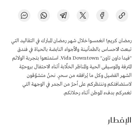
رمضان كريم! انغمسوا خلال شهر رمضان المبارك في التقاليد التي
تبعث الاحساس بالطمأنينة والأجواء النابضة بالحياة في فندق
"فيدا داون تاون"
Vida Downtown
. استمتعوا بتجربة الولائم
المترفة والموسيقى الحية والمناظر الخلّابة أثناء الاحتفال بروحيّة
الشهر الفضيل وكل ما يُرافقه من سحرٍ. نحنُ متشوّقون
لاستضافتكم وننتظركم على أحرّ من الجمر في الوجهة التي
تغمركم بدفء الموطن أثناء رحلاتكم.
الإفطار