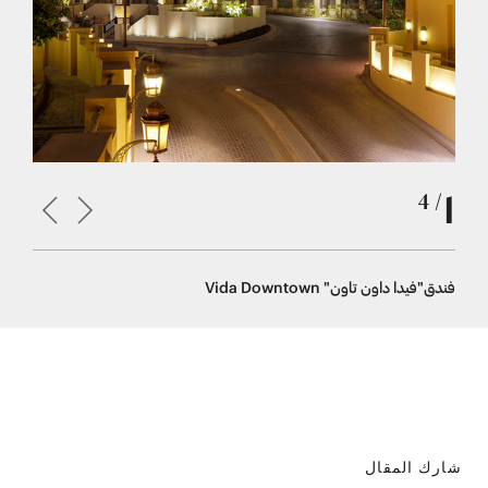
1
/ 4
فندق"فيدا داون تاون" Vida Downtown
فندق"فيدا داون 
شارك المقال