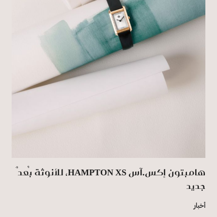
هامبتون إكس.آس HAMPTON XS، للأنوثة بُعدٌ
جديد
أخبار