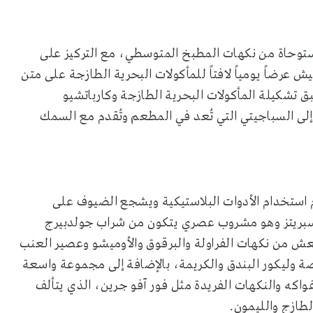
ستوحاة من نكهات المطبخ المتوسطي، مع التركيز على
يش عرضاً يومياً لافتاً للمأكولات البحرية الطازجة على متن
ق تشكيلة المأكولات البحرية الطازجة وكارباتشيو
ة إلى السباجيتي التي تُعد في المطعم وتُقدم مع السمك
 استخدام الأدوات البلاستيكية ويشجع الضيوف على
 سبريتز وهو مشروب عصري يتكون من شراب جولدبيرج
نعش من نكهات الفراولة والبرقوق والأوميشو وعصير العنب
ة وليكور البندق والكريمة، بالإضافة إلى مجموعة واسعة
واكه والنكهات الفريدة مثل فور آفو جرين، الذي يتألف
طازج والليمون.