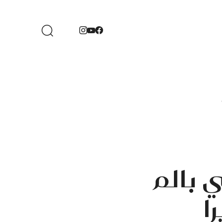
 بالم
ا