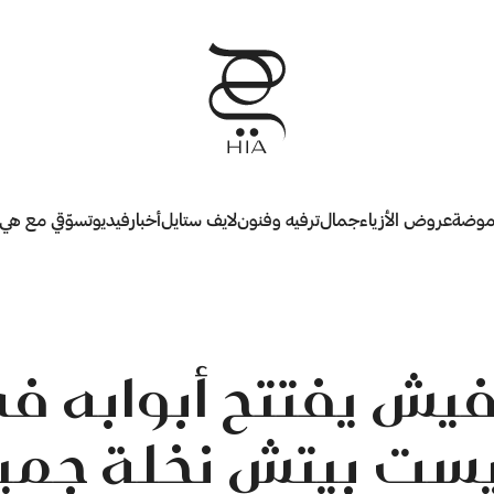
وضة
عروض الأزياء
جمال
ترفيه وفنون
لايف ستايل
أخبار
فيديو
تسوّقي مع هي
يش يفتتح أبوابه في
ست بيتش نخلة جمير