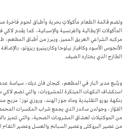
وتضم قائمة الطعام مأكولاتٍ بحرية وأطباق لحوم فاخرة م
المأكولات الإيطالية والفرنسية والإسبانية، كما يقدم لاكي ف
مركبه الشراعي العريق المميز. ويبرز من أطباق المطعم، طب
الأنجوس الأسود وكافيار بيلوجا وكاربينيرو ريزوتو، بالإضاف
الطازج الذي يختاره الضيف.
ويتّبع مدير البار في المطعم، كيجان فان ديك، سياسة عدم
استكشاف النكهات المبتكرة للمشروبات، والتي تضم لاكي
بنكهة يوزو التقليدية وماء جوز الهند، وروزي نوز؛ مزيج م
الفوّار، وجولدن ساندز الذي يجمع شراب المكسرات المحمص
من الموكتيلات لعشاق المشروبات الصحية، والتي تتميز بالف
من عصير البروكلي وعصير السبانخ والعسل وعصير التفاح ال