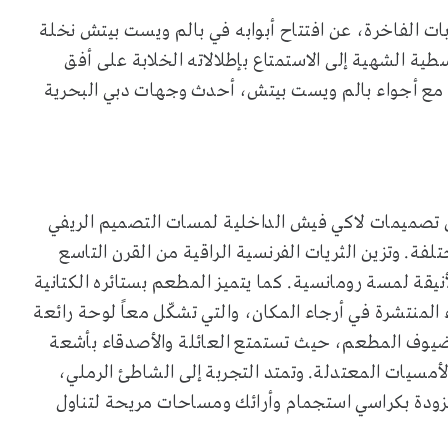
ت الفاخرة، عن افتتاح أبوابه في بالم ويست بيتش نخلة
ية الشهية إلى الاستمتاع بإطلالاته الخلابة على أفق
ل مع أجواء بالم ويست بيتش، أحدث وجهات دبي البحرية
س تصميمات لاكي فيش الداخلية لمسات التصميم الريفي
ختلفة. وتزين الثريات الفرنسية الراقية من القرن التاسع
قة لمسة رومانسية. كما يتميز المطعم بستائره الكتانية
ء المنتشرة في أرجاء المكان، والتي تشكّل معاً لوحة رائعة
اً لضيوف المطعم، حيث تستمتع العائلة والأصدقاء بأشعة
مسيات المعتدلة. وتمتد التجربة إلى الشاطئ الرملي،
مزودة بكراسي استجمام وأرائك ومساحات مريحة لتناول