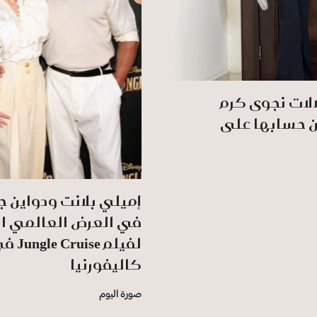
لات نجوى كرم
ن حسابها على
إميلي بلانت ودواين 
في العرض العالمي ال
لفيلم e Cruise
كاليفورنيا
صورة اليوم