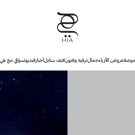
وضة
عروض الأزياء
جمال
ترفيه وفنون
لايف ستايل
أخبار
فيديو
تسوّقي مع هي