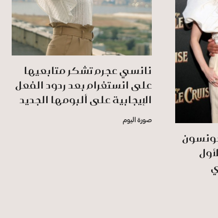
نانسي عجرم تشكر متابعيها
على انستغرام بعد ردود الفعل
الإيجابية على ألبومها الجديد
صورة اليوم
جونسون
أول
Jungl في