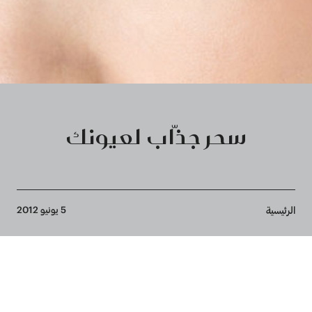
سحر جذّاب لعيونك
Breadcrumb
5 يونيو 2012
الرئيسية