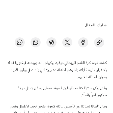
شارك المقال
كشف نجم كرة القدم البريطاني ديفيد بيكهام، أنه وزوجته فيكتوريا قد لا
يكتفيان بأربعة أولاد وآخرهم الطفلة "هاربر" التي ولدت في يوليو، لأنهما
يحبان العائلة الكبيرة.
وقال بيكهام "إذا كنا محظوظين فسوف نحظى بطفل إضافي، وهذا
سيكون أمراً رائعاً".
وقال "لطالما تحدثنا عن تأسيس عائلة كبيرة، فنحن نحب الأطفال ونحن