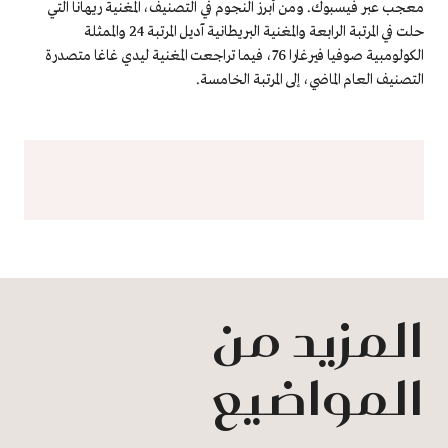
معجب عبر فيسبوك. ومن أبرز النجوم في التصنيف، المغنية ريهانا التي
حلت في المرتبة الرابعة والمغنية البريطانية آديل المرتبة 24 والممثلة
الكولومبية صوفيا فيرغارا 76، فيما تراجعت المغنية ليدي غاغا متصدرة
التصنيف العام الماضي، إلى المرتبة الخامسة.
المزيد من
المواضيع