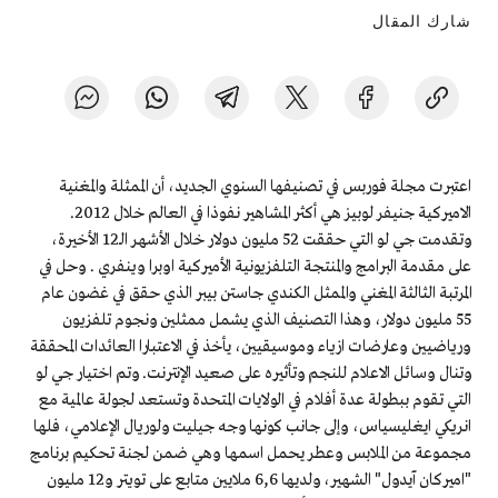
شارك المقال
اعتبرت مجلة فوربس في تصنيفها السنوي الجديد، أن الممثلة والمغنية
الاميركية جنيفر لوبيز هي أكثر المشاهير نفوذا في العالم خلال 2012.
وتقدمت جي لو التي حققت 52 مليون دولار خلال الأشهر الـ12 الأخيرة،
على مقدمة البرامج والمنتجة التلفزيونية الأميركية اوبرا وينفري . وحل في
المرتبة الثالثة المغني والممثل الكندي جاستن بيبر الذي حقق في غضون عام
55 مليون دولار، وهذا التصنيف الذي يشمل ممثلين ونجوم تلفزيون
ورياضيين وعارضات ازياء وموسيقيين، يأخذ في الاعتبارا العائدات المحققة
وتنال وسائل الاعلام للنجم وتأثيره على صعيد الإنترنت. وتم اختيار جي لو
التي تقوم ببطولة عدة أفلام في الولايات المتحدة وتستعد لجولة عالمية مع
انريكي ايغليسياس، وإلى جانب كونها وجه جيليت ولوريال الإعلامي، فلها
مجموعة من الملابس وعطر يحمل اسمها وهي ضمن لجنة تحكيم برنامج
"اميركان آيدول" الشهير، ولديها 6,6 ملايين متابع على تويتر و12 مليون