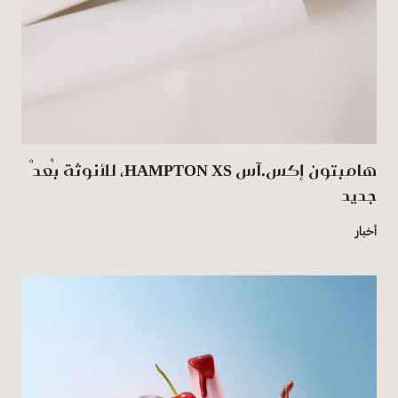
هامبتون إكس.آس HAMPTON XS، للأنوثة بُعدٌ
جديد
أخبار