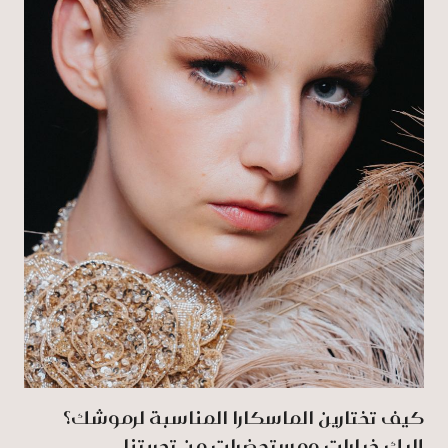
كيف تختارين الماسكارا المناسبة لرموشك؟
إليك خيارات ومستحضرات من تجربتنا