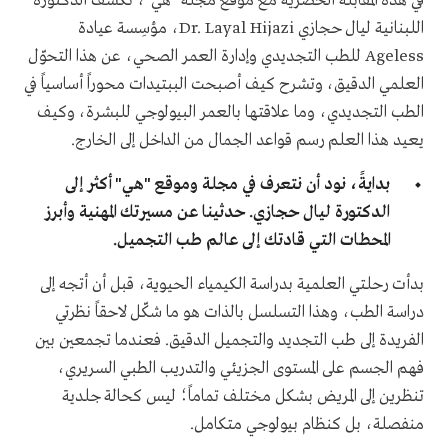
في هذه المقابلة الحصرية مع موقع مجلة "هي"، تكشف الدكتورة
اللبنانية ليال حجازي Dr. Layal Hijazi، مؤسِسة عيادة
Ageless للطب التجديدي وإدارة العمر الصحي، عن هذا التحوّل
العلمي الدقيق، وتشرح كيف أصبحت الببتيدات محوراً أساسياً في
الطب التجديدي، وما علاقتها بالعمر البيولوجي للبشرة، وكيف
يعيد هذا العلم رسم قواعد الجمال من الداخل إلى الخارج.
بدايةً، نود أن نتعرف في مجلة وموقع "هي" أكثر إلى
الدكتورة ليال حجازي. حدثينا عن مسيرتك المهنية وأبرز
المحطات التي قادتك إلى عالم طب التجميل.
بدأت رحلتي العلمية بدراسة الكيمياء الحيوية، قبل أن أتجه إلى
دراسة الطب، وهذا التسلسل بالذات هو ما شكّل لاحقاً نظرتي
الفريدة إلى طب التجديد والتجميل الدقيق. فعندما تجمعين بين
فهم الجسم على المستوى الجزيئي والتدريب الطبي السريري،
تنظرين إلى المريض بشكل مختلف تماماً؛ ليس كحالة جلدية
منفصلة، بل كنظام بيولوجي متكامل.