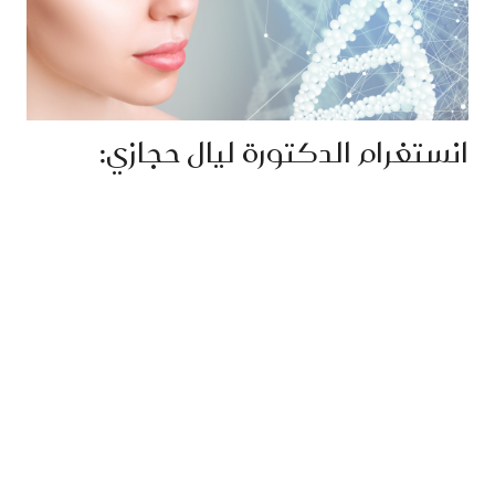
انستغرام الدكتورة ليال حجازي: