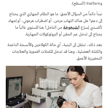
وSurface (السطح).
نبدأ دائماً من السؤال الأعمق: ما هو النظام الجهازي الذي يحتاج
إلى دعم؟ هل هناك التهاب مزمن، أو اضطراب هرموني، أو إجهاد
تأكسدي يُسرّع ا
لشيخوخة
من الداخل؟ هذا المستوى غالباً ما
يحتاج إلى تدخل عبر الحقن أو البروتوكولات الجهازية.
بعد ذلك، ننتقل إلى البنية، أي حالة الكولاجين والأنسجة الداعمة
والكتلة العضلية، وهنا قد تدخل المكملات الفموية والعلاجات
التحفيزية الأعمق.