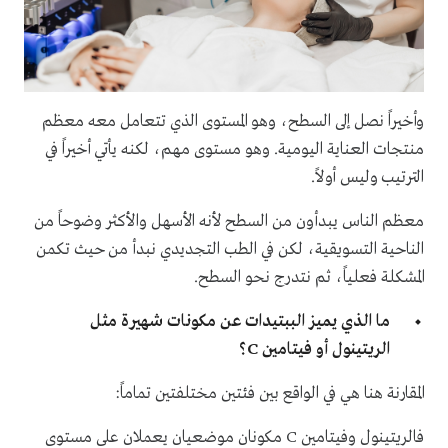
وأخيراً نصل إلى السطح، وهو المستوى الذي تتعامل معه معظم
منتجات العناية اليومية. وهو مستوى مهم، لكنه يأتي أخيراً في
الترتيب وليس أولاً.
معظم الناس يبدأون من السطح لأنه الأسهل والأكثر وضوحاً من
الناحية التسويقية، لكن في الطب التجديدي نبدأ من حيث تكمن
المشكلة فعلياً، ثم نتدرج نحو السطح.
ما الذي يميز الببتيدات عن مكونات شهيرة مثل
الريتينول أو فيتامين C؟
المقارنة هنا هي في الواقع بين فئتين مختلفتين تماماً:
فالريتينول وفيتامين C مكونان موضعيان يعملان على مستوى