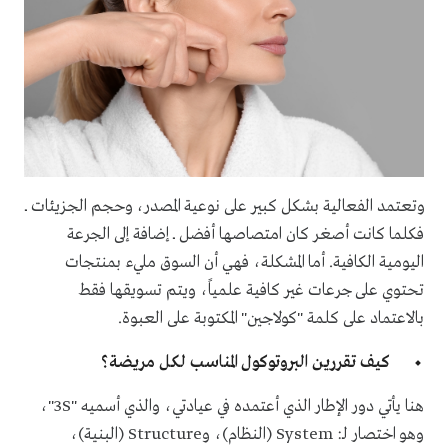
وتعتمد الفعالية بشكل كبير على نوعية المصدر، وحجم الجزيئات ــ
فكلما كانت أصغر كان امتصاصها أفضل ــ إضافة إلى الجرعة
اليومية الكافية. أما المشكلة، فهي أن السوق مليء بمنتجات
تحتوي على جرعات غير كافية علمياً، ويتم تسويقها فقط
بالاعتماد على كلمة "كولاجين" المكتوبة على العبوة.
كيف تقررين البروتوكول المناسب لكل مريضة؟
هنا يأتي دور الإطار الذي أعتمده في عيادتي، والذي أسميه "3S"،
وهو اختصار لـ: System (النظام)، وStructure (البنية)،