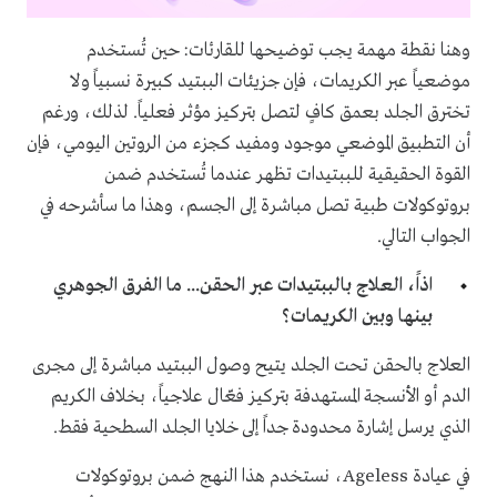
وهنا نقطة مهمة يجب توضيحها للقارئات: حين تُستخدم
موضعياً عبر الكريمات، فإن جزيئات الببتيد كبيرة نسبياً ولا
تخترق الجلد بعمق كافٍ لتصل بتركيز مؤثر فعلياً. لذلك، ورغم
أن التطبيق الموضعي موجود ومفيد كجزء من الروتين اليومي، فإن
القوة الحقيقية للببتيدات تظهر عندما تُستخدم ضمن
بروتوكولات طبية تصل مباشرة إلى الجسم، وهذا ما سأشرحه في
الجواب التالي.
اذاً، العلاج بالببتيدات عبر الحقن... ما الفرق الجوهري
بينها وبين الكريمات؟
العلاج بالحقن تحت الجلد يتيح وصول الببتيد مباشرة إلى مجرى
الدم أو الأنسجة المستهدفة بتركيز فعّال علاجياً، بخلاف الكريم
الذي يرسل إشارة محدودة جداً إلى خلايا الجلد السطحية فقط.
في عيادة Ageless، نستخدم هذا النهج ضمن بروتوكولات