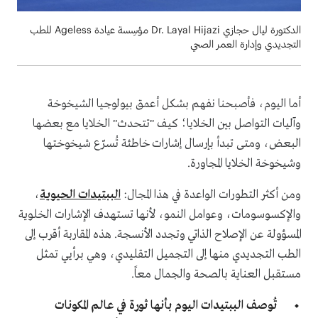
الدكتورة ليال حجازي Dr. Layal Hijazi مؤسِسة عيادة Ageless للطب
التجديدي وإدارة العمر الصحي
أما اليوم، فأصبحنا نفهم بشكل أعمق بيولوجيا الشيخوخة
وآليات التواصل بين الخلايا؛ كيف "تتحدث" الخلايا مع بعضها
البعض، ومتى تبدأ بإرسال إشارات خاطئة تُسرّع شيخوختها
وشيخوخة الخلايا المجاورة.
ومن أكثر التطورات الواعدة في هذا المجال:
الببتيدات الحيوية
،
والإكسوسومات، وعوامل النمو، لأنها تستهدف الإشارات الخلوية
المسؤولة عن الإصلاح الذاتي وتجدد الأنسجة. هذه المقاربة أقرب إلى
الطب التجديدي منها إلى التجميل التقليدي، وهي برأيي تمثل
مستقبل العناية بالصحة والجمال معاً.
تُوصف الببتيدات اليوم بأنها ثورة في عالم المكونات