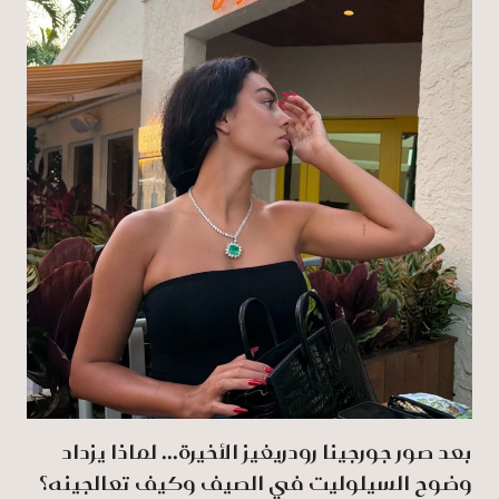
بعد صور جورجينا رودريغيز الأخيرة... لماذا يزداد
وضوح السيلوليت في الصيف وكيف تعالجينه؟