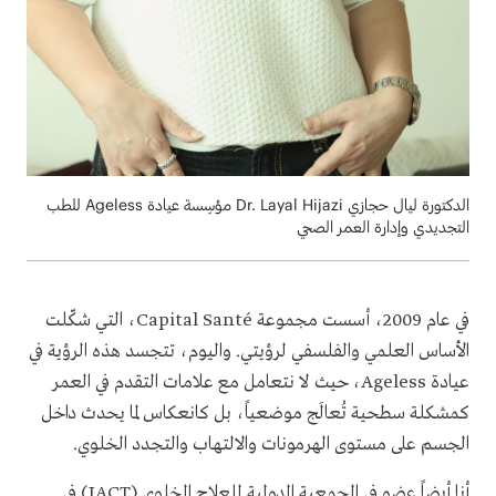
الدكتورة ليال حجازي Dr. Layal Hijazi مؤسِسة عيادة Ageless للطب
التجديدي وإدارة العمر الصحي
في عام 2009، أسست مجموعة Capital Santé، التي شكّلت
الأساس العلمي والفلسفي لرؤيتي. واليوم، تتجسد هذه الرؤية في
عيادة Ageless، حيث لا نتعامل مع علامات التقدم في العمر
كمشكلة سطحية تُعالَج موضعياً، بل كانعكاس لما يحدث داخل
الجسم على مستوى الهرمونات والالتهاب والتجدد الخلوي.
أنا أيضاً عضو في الجمعية الدولية للعلاج الخلوي (IACT) في