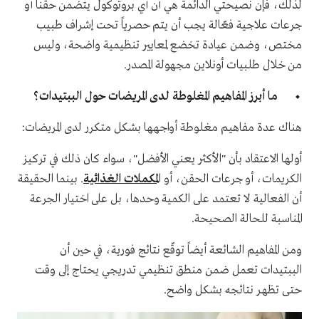
لذلك، فإن نصيحتي الدائمة هي أن أي بروتوكول يتضمن حقناً أو
جرعات علاجية فعّالة يجب أن يتم حصرياً تحت إشراف طبيب
مختص، وضمن عيادة تخضع لمعايير تنظيمية واضحة، وليس
من خلال طلبيات أونلاين مجهولة المصدر.
ما أبرز المفاهيم المغلوطة لدى المريضات حول الببتيدات؟
هناك عدة مفاهيم مغلوطة أواجهها بشكل متكرر لدى المريضات:
أولها الاعتقاد بأن "الأكثر يعني الأفضل"، سواء كان ذلك في تركيز
الكريمات، أو جرعات الحقن، أو ا
لمكملات الغذائية
. بينما الحقيقة
أن الفعالية لا تعتمد على الكمية وحدها، بل على اختيار الجرعة
المناسبة للحالة الصحيحة.
ومن المفاهيم الشائعة أيضاً توقّع نتائج فورية، في حين أن
الببتيدات تعمل ضمن منطق تنظيمي تدريجي يحتاج إلى وقت
حتى تظهر نتائجه بشكل واضح.