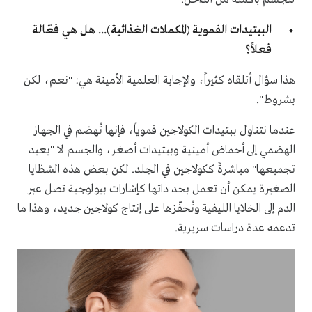
الببتيدات الفموية (المكملات الغذائية)... هل هي فعّالة
فعلاً؟
هذا سؤال أتلقاه كثيراً، والإجابة العلمية الأمينة هي: "نعم، لكن
بشروط".
عندما نتناول ببتيدات الكولاجين فموياً، فإنها تُهضم في الجهاز
الهضمي إلى أحماض أمينية وببتيدات أصغر، والجسم لا "يعيد
تجميعها" مباشرةً ككولاجين في الجلد. لكن بعض هذه الشظايا
الصغيرة يمكن أن تعمل بحد ذاتها كإشارات بيولوجية تصل عبر
الدم إلى الخلايا الليفية وتُحفّزها على إنتاج كولاجين جديد، وهذا ما
تدعمه عدة دراسات سريرية.