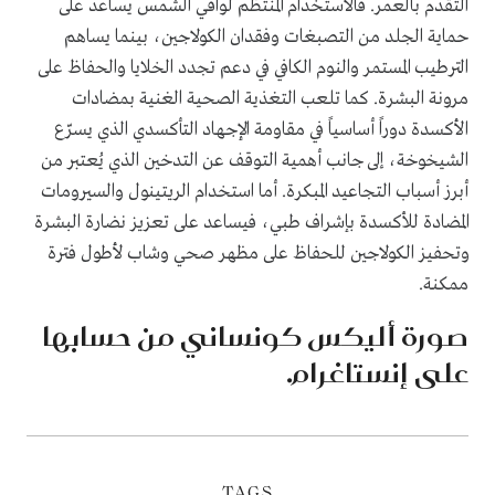
التقدم بالعمر. فالاستخدام المنتظم لواقي الشمس يساعد على
حماية الجلد من التصبغات وفقدان الكولاجين، بينما يساهم
الترطيب المستمر والنوم الكافي في دعم تجدد الخلايا والحفاظ على
مرونة البشرة. كما تلعب التغذية الصحية الغنية بمضادات
الأكسدة دوراً أساسياً في مقاومة الإجهاد التأكسدي الذي يسرّع
الشيخوخة، إلى جانب أهمية التوقف عن التدخين الذي يُعتبر من
أبرز أسباب التجاعيد المبكرة. أما استخدام الريتينول والسيرومات
المضادة للأكسدة بإشراف طبي، فيساعد على تعزيز نضارة البشرة
وتحفيز الكولاجين للحفاظ على مظهر صحي وشاب لأطول فترة
ممكنة.
صورة أليكس كونساني من حسابها
على إنستاغرام.
TAGS