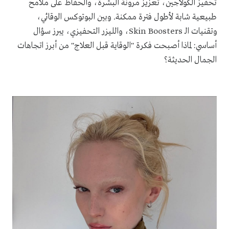
تحفيز الكولاجين، تعزيز مرونة البشرة، والحفاظ على ملامح
طبيعية شابة لأطول فترة ممكنة. وبين البوتوكس الوقائي،
وتقنيات الـ Skin Boosters، والليزر التحفيزي، يبرز سؤال
أساسي: لماذا أصبحت فكرة "الوقاية قبل العلاج" من أبرز اتجاهات
الجمال الحديثة؟