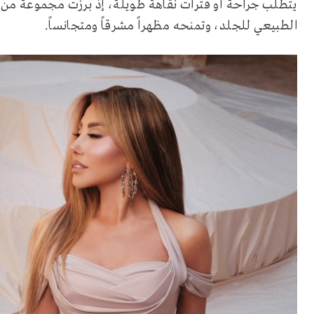
يتطلب جراحة أو فترات نقاهة طويلة، إذ برزت مجموعة من ال
الطبيعي للجلد، وتمنحه مظهراً مشرقاً ومتجانساً.