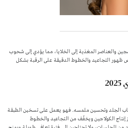
جين والعناصر المغذية إلى الخلايا، مما يؤدي إلى شحوب
رص ظهور التجاعيد والخطوط الدقيقة على الرقبة بشكل
20
 شباب الجلد وتحسين ملمسه. فهو يعمل على تسخين الطبقة
ز إنتاج الكولاجين ويخفّف من التجاعيد والخطوط
د من الجلسات، ولا تحتاجين إلى فترة تعافي طويلة ويمنح