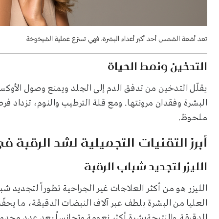
تعد أشعة الشمس أحد أكبر أعداء البشرة، فهي تسرّع عملية الشيخوخة
التدخين ونمط الحياة
يقلّل التدخين من تدفق الدم إلى الجلد ويمنع وصول الأوكس
البشرة وفقدان مرونتها. ومع قلة الترطيب والنوم، تزداد ف
ملحوظ.
أبرز التقنيات التجميلية لشد الرقبة في 25
الليزر لتجديد شباب الرقبة
الليزر هو من أكثر العلاجات غير الجراحية تطوراً لتجديد
العليا من البشرة بلطف عبر آلاف النبضات الدقيقة، ما يحفّ
الدقيقة.والنتيجةبشرة أكثر نعومة وتجانساً بعد عدد محدو