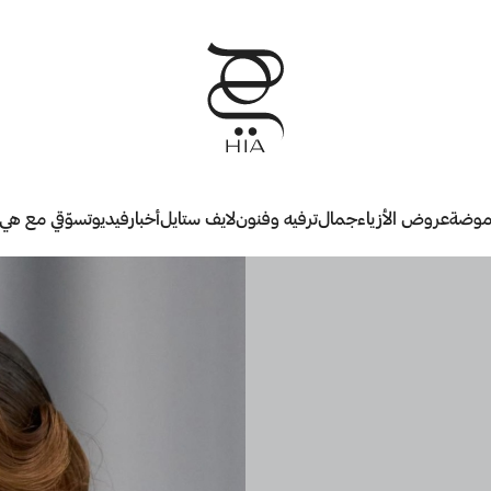
وضة
عروض الأزياء
جمال
ترفيه وفنون
لايف ستايل
أخبار
فيديو
تسوّقي مع هي