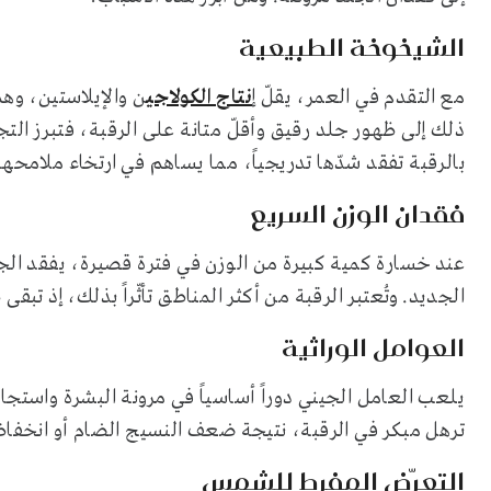
الشيخوخة الطبيعية
مع التقدم في العمر، يقلّ إ
نتاج الكولاجي
ن والإيلاستين، وهم
ذلك إلى ظهور جلد رقيق وأقلّ متانة على الرقبة، فتبرز ال
بالرقبة تفقد شدّها تدريجياً، مما يساهم في ارتخاء ملامحها
فقدان الوزن السريع
عند خسارة كمية كبيرة من الوزن في فترة قصيرة، يفقد ال
الجديد. وتُعتبر الرقبة من أكثر المناطق تأثّراً بذلك، إذ تب
العوامل الوراثية
يلعب العامل الجيني دوراً أساسياً في مرونة البشرة واستجا
ترهل مبكر في الرقبة، نتيجة ضعف النسيج الضام أو انخفاض
التعرّض المفرط للشمس