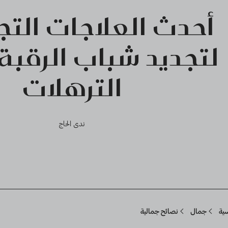
أحدث العلاجات التج
لتجديد شباب الرقبة
الترهلات
ندى الحاج
Breadcru
سية
جمال
نصائح جمالية