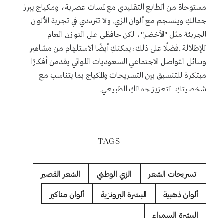
مستوحاة من الطابع التقليدي مع لمسات عصرية، ومكياج يبرز
جمالكِ وينسجم مع ألوان الزي. ولا تترددي في تجربة الألوان
الجريئة مثل "الأخضر"، لكن حافظي على التوازن العام
للإطلالة .فضلًا على ذلك،يمكنكِ أيضًا الاستلهام من مشاهير
وسائل التواصل الاجتماعي السعوديات اللواتي يقدمن أفكارًا
مبتكرة للتنسيق بين التسريحات والمكياج بما يتناسب مع
شخصيتكِ لتعزيز جمالكِ الطبيعي.
TAGS
تسريحات الشعر
الزي الوطني
الشعر القصير
ألوان ذهبية
البشرة البرونزية
ألوان مناكير
البشرة السمراء