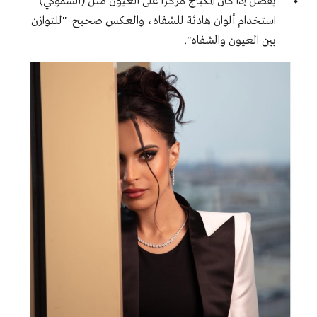
يُفضل إذا كان المكياج مركزًا على العيون مثل (السموكي)
استخدام ألوان هادئة للشفاه، والعكس صحيح "للتوازن
بين العيون والشفاه".