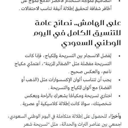
التصاميم المموجة:استخدام الأخضر اللامع المموج على
أظافر شفافة لتحقيق إطلالة أنيقة تناسب الاحتفالات .
على الهامش.. نصائح عامة
للتنسيق الكامل في اليوم
الوطني السعودي
يُفضل الانسجام بين التسريحة والمكياج، فإذا كانت
التسريحة مفصّلة مثل "الضفائر المزينة"، اعتمدّي مكياج
ناعم، والعكس صحيح .
يجب أن تتناسب ألوان الإكسسوارات مثل (الذهب أو
الفضة) مع ألوان المكياج والتسريحة .
اختاري تسريحة ومكياجًا يشعركِ بالراحة ويعكس
شخصيتك، سواءً كانت إطلالة كلاسيكية أو عصرية .
وأخيرًا،
للحصول على إطلالة متكاملة في اليوم الوطني السعودي،
اجمعي بين عناصر التراث والحداثة، مثل "تسريحة شعر