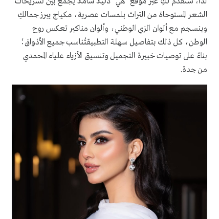
لذا، سنقدم لكِ عبر موقع "هي" دليلًا شاملًا يجمع بين تسريحات
الشعر المستوحاة من التراث بلمسات عصرية، مكياج يبرز جمالكِ
وينسجم مع ألوان الزي الوطني، وألوان مناكير تعكس روح
الوطن، كل ذلك بتفاصيل سهلة التطبيقتُناسب جميع الأذواق؛
بناءً على توصيات خبيرة التجميل وتنسيق الأزياء علياء المحمدي
من جدة.