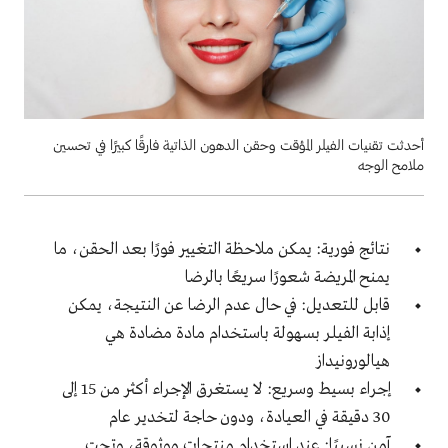
أحدثت تقنيات الفيلر المؤقت وحقن الدهون الذاتية فارقًا كبيرًا في تحسين
ملامح الوجه
نتائج فورية: يمكن ملاحظة التغيير فورًا بعد الحقن، ما
يمنح المريضة شعورًا سريعًا بالرضا
قابل للتعديل: في حال عدم الرضا عن النتيجة، يمكن
إذابة الفيلر بسهولة باستخدام مادة مضادة هي
هيالورونيداز
إجراء بسيط وسريع: لا يستغرق الإجراء أكثر من 15 إلى
30 دقيقة في العيادة، ودون حاجة لتخدير عام
آمن نسبيًا: عند استخدام منتجات موثوقة، وتحت