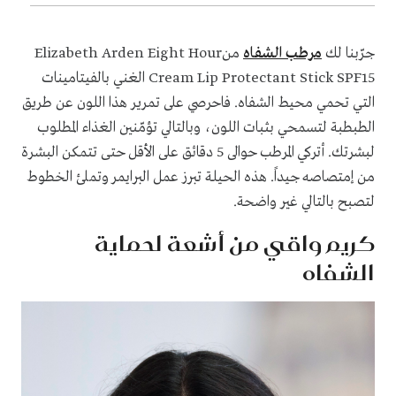
جرّبنا لك
مرطب الشفاه
منElizabeth Arden Eight Hour
Cream Lip ‎Protectant Stick SPF15 الغني بالفيتامينات
التي تحمي محيط الشفاه. فاحرصي على تمرير هذا اللون عن طريق
الطبطبة لتسمحي بثبات اللون، وبالتالي تؤمّنين الغذاء المطلوب
لبشرتك. أتركي المرطب حوالى 5 دقائق على الأقل حتى تتمكن البشرة
من إمتصاصه جيداً. هذه الحيلة تبرز عمل البرايمر وتملئ الخطوط
لتصبح بالتالي غير واضحة.
كريم واقي من أشعة لحماية
الشفاه