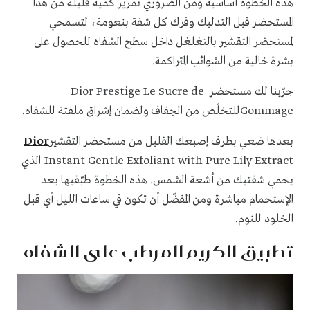
هذه الخطوة أساسية ومن الضروري تمرير كمية قليلة من هذا
المستحضر قبل التدليك وفرك كل شفة بنعومة، لتسمحي
لمستحضر التقشير بالتغلغل داخل سطح الشفاه للحصول على
بشرة خالية من الشوائب المتراكمة.
جرّبنا لك مستحضر Dior Prestige Le Sucre de
Gommageللتخلّص من الجفاف ولضمان إشراق ملفتة للشفاه.
بعدها ضعي بطرف إصبعك القليل من مستحضر التقشير
Dior
Instant Gentle Exfoliant with Pure Lily Extract الذي
يحمي شفتيك من أشعة الشمس. هذه الخطوة طبّقيها بعد
الإستحمام مباشرة ومن المفضّل أن تكون في ساعات الليل أي قبل
الخلود للنوم.
تطبيق الكريم المرطب على الشفاه