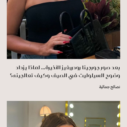
بعد صور جورجينا رودريغيز الأخيرة... لماذا يزداد
وضوح السيلوليت في الصيف وكيف تعالجينه؟
نصائح جمالية