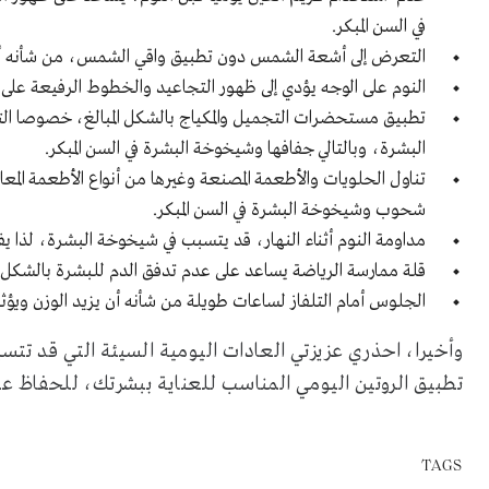
في السن المبكر.
التعرض إلى أشعة الشمس دون تطبيق واقي الشمس، من شأنه أن
النوم على الوجه يؤدي إلى ظهور التجاعيد والخطوط الرفيعة على ال
تطبيق مستحضرات التجميل والمكياج بالشكل المبالغ، خصوصا الت
البشرة، وبالتالي جفافها وشيخوخة البشرة في السن المبكر.
تناول الحلويات والأطعمة المصنعة وغيرها من أنواع الأطعمة المع
شحوب وشيخوخة البشرة في السن المبكر.
مداومة النوم أثناء النهار، قد يتسبب في شيخوخة البشرة، لذا يفضل النوم ليل
قلة ممارسة الرياضة يساعد على عدم تدفق الدم للبشرة بالشكل ا
الجلوس أمام التلفاز لساعات طويلة من شأنه أن يزيد الوزن ويؤثر
وأخيرا، احذري عزيزتي العادات اليومية السيئة التي قد ت
تطبيق الروتين اليومي المناسب للعناية ببشرتك، للحفاظ عل
TAGS