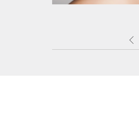
عادات يومية تسبب شيخوخة البش