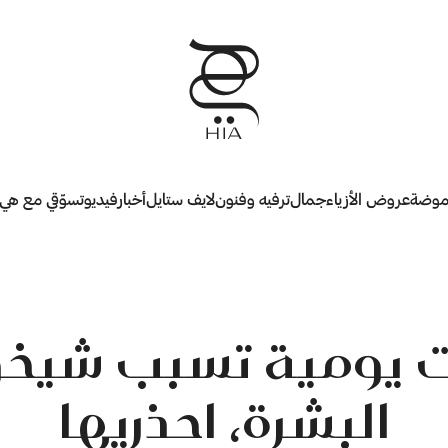
وضة
عروض الأزياء
جمال
ترفيه وفنون
لايف ستايل
أخبار
فيديو
تسوّقي مع هي
ت يومية تسبب شيخ
البشرة، احذريها