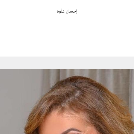
إحسان علّوه