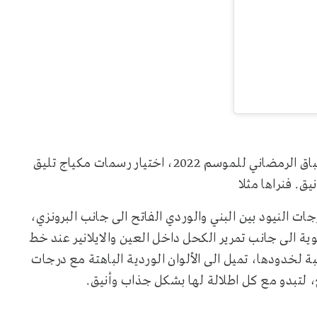
وتجيد بطلة مسلسل "أحلام سعيدة" الذي ستخوض به السباق الرمضاني للموسم 2022، اختيار رسمات مكياج تليق
ق. فنراها مثلا
جات النيود بين البني والوردي الفاتح الى جانب البرونزي،
ة الى جانب تمرير الكحل داخل العين والايلانير عند خط
 لخدودها، تميل الى الألوان الوردية الباهتة مع درجات
قع، لتبدو مع كل اطلالة لها بشكل جذاب وأنيق.