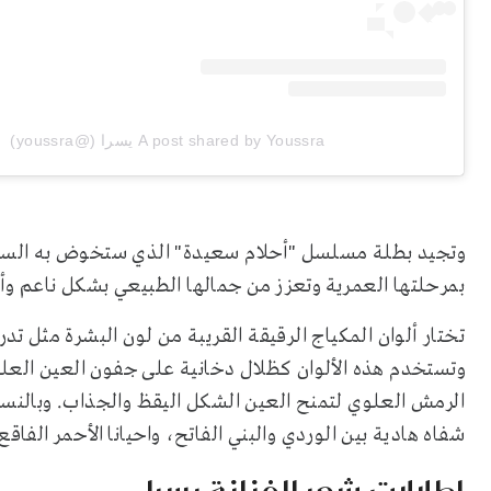
A post shared by Youssra يسرا (@youssra)
بمرحلتها العمرية وتعزز من جمالها الطبيعي بشكل ناعم وأني
تختار ألوان المكياج الرقيقة القريبة من لون البشرة مثل تدر
وتستخدم هذه الألوان كظلال دخانية على جفون العين العلوي
الرمش العلوي لتمنح العين الشكل اليقظ والجذاب. وبالنسبة
شفاه هادية بين الوردي والبني الفاتح، واحيانا الأحمر الفا
إطلالات شعر الفنانة يسرا