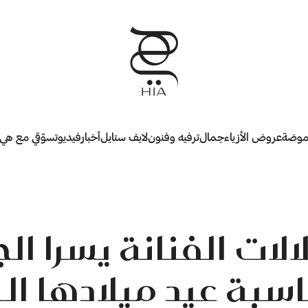
وضة
عروض الأزياء
جمال
ترفيه وفنون
لايف ستايل
أخبار
فيديو
تسوّقي مع هي
لالات الفنانة يسرا ال
سبة عيد ميلادها الـ 67