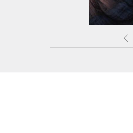
الفنانة يسرا بمكياج ناعم