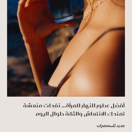
أفضل عطور للنهار للمرأة... نفحات منعشة
تمنحكِ الانتعاش والثقة طوال اليوم
جديد المستحضرات