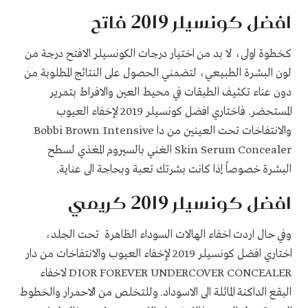
افضل كونسيلر 2019 فاتح
كخطوة اولى، لا بد من اختيار درجات الكونسيلر الافتح درجة من
لون البشرة الطبيعي، لتضمني الحصول على النتائج المطلوبة من
دون عناء تكثيف الطبقات في محيط العين والافراط بتمرير
المستحضر. فاختاري افضل كونسيلر 2019 لإخفاء العيوب
والانتفاخات تحت العينين من دا Bobbi Brown Intensive
Skin Serum Concealer الغني بالسيروم المغذي لسطح
البشرة خصوصاً إذا كانت بشرتك تعبة وبحاجة الى عناية.
افضل كونسيلر 2019 كريمي
وفي حال اردت اخفاء الهالات السوداء الظاهرة تحت الجلد،
اختاري افضل كونسيلر 2019 لإخفاء العيوب والانتفاخات من دار
DIOR FOREVER UNDERCOVER CONCEALER لاخفاء
البقع الداكنة المائلة الى الاسوداد. وللتخلص من الاحمرار والخطوط