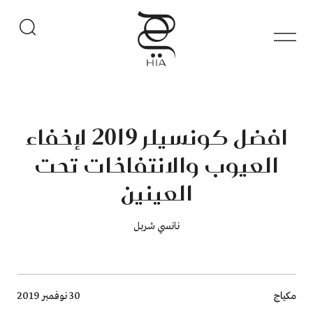
افضل كونسيلر 2019 لإخفاء
العيوب والانتفاخات تحت
العينين
نانسي شربل
Breadcrumb
مكياج
30 نوفمبر 2019