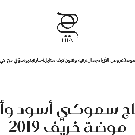
وضة
عروض الأزياء
جمال
ترفيه وفنون
لايف ستايل
أخبار
فيديو
تسوّقي مع هي
ج سموكي أسود وأ
موضة خريف 2019