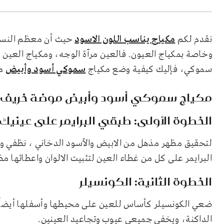
نقدم لكم
مكياج يناسب اللون الاسود
حيث أن معظم النساء 
وخاصة بمكياج العيون. فالعين مرآة الوجه، ومكياج العين
سموكي، فإليك كيفية وضع مكياج
سموكي أسود وأبيض
مو
مكياج سموكي أسود وأبيض موضة خريف 2019
الخطوة الأولى: طبقي البرايمر على عينيك
لتحقيق مظهر مذهل من الابيض والأسود الدخاني ، نظفي
البرايمر على كل من غطاء العين لتثبيت الالوان واعطائها مظه
الخطوة الثانية: الكونسيلر
ضعي الكونسيلر كأساس للعين على محيطها وأسفلها أيضاً،
الداكنة، ويخفي جميعي عيوب وتجاعيد العينين.