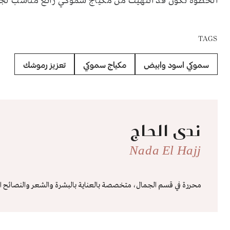
الخطوة تكون قد انتهيت من مكياج سموكي رائع مناسب لجم
TAGS
سموكي اسود وابيض
مكياج سموكي
تعزيز رموشك
ندى الحاج
Nada El Hajj
محررة في قسم الجمال، متخصصة بالعناية بالبشرة والشعر والنصائح ال