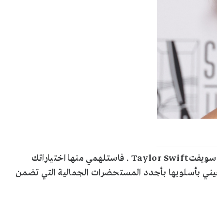
إليك أبرز الخطوات الجمالية التي اعتمدتها الجميلة تايلور سويفتTaylor Swift . فاستلهمي منها اختياراتك
عيني بأسلوبها بأجدد المستحضرات الجمالية التي تضمن