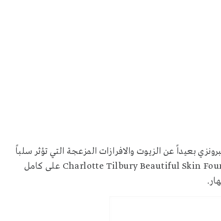
ونزي بعيداً عن الزيوت والافرازات المزعجة التي تؤثر سلباً
على المكياج. فاختاري المستحضر الهادئ من Charlotte Tilbury Beautiful Skin Foundation 7N على كامل
ار.