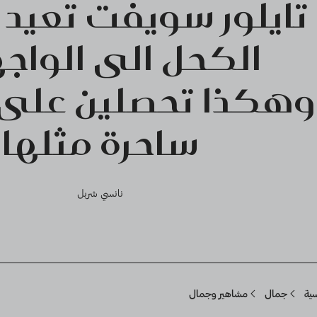
تايلور سويفت تعيد
الكحل الى الواجه
وهكذا تحصلين على 
ساحرة مثلها
نانسي شربل
Breadcru
سية
جمال
مشاهير وجمال