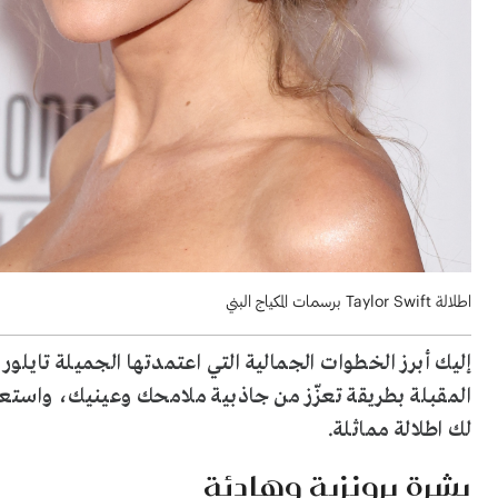
اطلالة Taylor Swift برسمات المكياج البني
المقبلة بطريقة تعزّز من جاذبية ملامحك وعينيك، واست
لك اطلالة مماثلة.
بشرة برونزية وهادئة