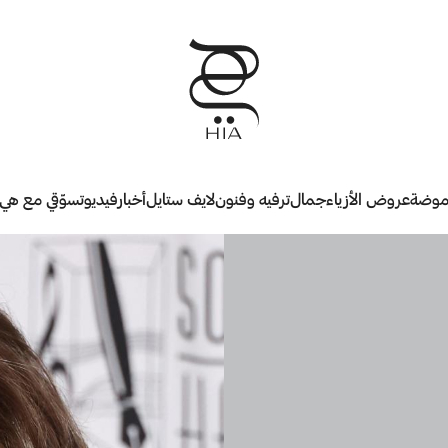
وضة
عروض الأزياء
جمال
ترفيه وفنون
لايف ستايل
أخبار
فيديو
تسوّقي مع هي