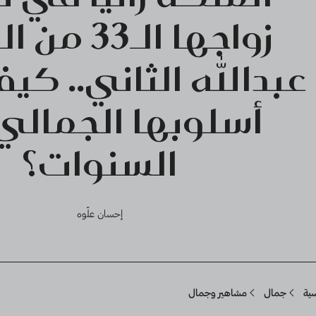
زواجها الـ33
عبدالله الثاني.. كي
أسلوبها الجمالي 
السنوات؟
إحسان علّوه
Breadcru
سية
جمال
مشاهير وجمال