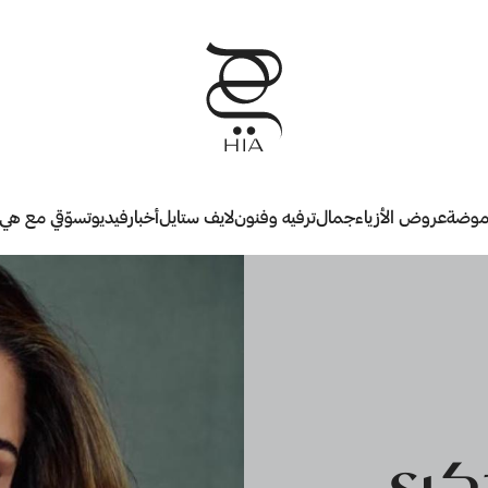
وضة
عروض الأزياء
جمال
ترفيه وفنون
لايف ستايل
أخبار
فيديو
تسوّقي مع هي
ذكرى