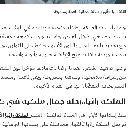
الملكة رانيا تتألق بإطلالة جمالية ناعمة ومشرقة
جمالياً، بدت
الملكة
بإطلالة متجددة وناعمة في الوقت نفسه
بأسلوب طبيعي. ظلال العيون جاءت بدرجات لامعة وخفيفة 
مع تحديد ناعم للعين باللون الأسود حافظ على التوازن دون
بلمسة وردية دافئة، منح الإطلالة حيوية وأنوثة واضحة.
وعلى صعيد الشعر، لفتتنا ايضا باعتمادها مؤخرا لون الشع
من إشراقة ملامحها، ونسقته بتسريحة ويفي ناعمة ومنسدلة
التسريحات المفضّلة لها في الفترة الأخيرة.
الملكة رانيا..رحلة جمال ملكية في 
منذ إطلالتها الأولى في الحياة الملكية، لفتت
الملكة رانيا
الأ
تواصل الملكة رانيا تألقها، محافظة على بصمتها الجمالية ال