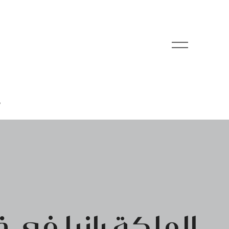
م
الملكة رانيا في 