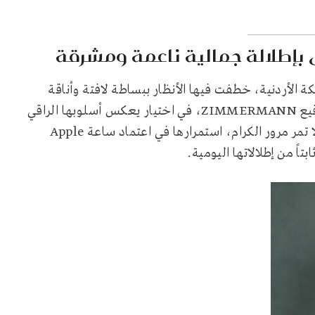
ق بإطلالة جمالية ناعمة ومشرقة
 الأردنية، خطفت فيها الأنظار ببساطة لافتة وأناقة
هادئة. ظهرت الملكة ببلوزة ناعمة ذات أكمام مميزة من توقيع ZIMMERMANN، في اختيار يعكس أسلوبها الراقي
الذي يميل دائماً إلى التفاصيل الناعمة. ومن اللمسات التي لا تمر مرور الكرام، استمرارها في اعتماد ساعة Apple