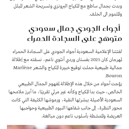
وبدت بجمال ساطع مع المكياج البرونزي وتسريحة الشعر المبلل
والملموم الى الخلف.
أجواء الجودي جمال سعودي
متوهج على السجادة الحمراء
لفتتنا الإعلامية السعودية أجواء الجودي على السجادة الحمراء
لمهرجان كان 2025 بفستان وردي أنثوي ناعم، نسقته مع إطلالة
جمالية طبيعية حملت توقيع خبيرة المكياج والشعر Marlène
Bouron.
روّجت أجواء من خلال هذه الإطلالة لمفهوم الجمال الطبيعي
الخالص، حيث بدا المكياج وكأنه غير مرئي تقريبًا، ما أبرز ملامحها
السعودية الأصيلة ببشرتها النقية، ورموشها الكثيفة التي كانت
محور النظرة، إلى جانب شفاهها النيود الطبيعية وحواجبها
العريضة والممشطة بأسلوب ناعم دون مبالغة.