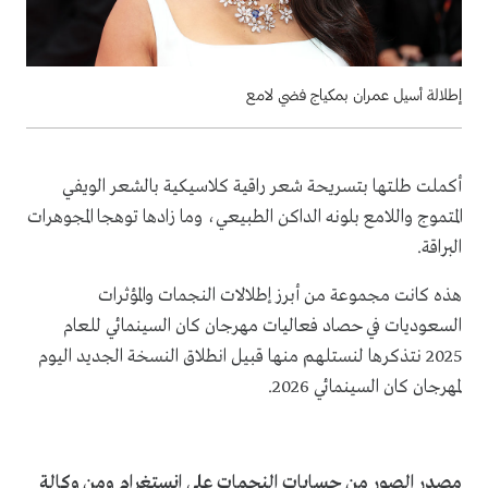
إطلالة أسيل عمران بمكياج فضي لامع
أكملت طلتها بتسريحة شعر راقية كلاسيكية بالشعر الويفي
المتموج واللامع بلونه الداكن الطبيعي، وما زادها توهجا المجوهرات
البراقة.
هذه كانت مجموعة من أبرز إطلالات النجمات والمؤثرات
السعوديات في حصاد فعاليات مهرجان كان السينمائي للعام
2025 نتذكرها لنستلهم منها قبيل انطلاق النسخة الجديد اليوم
لمهرجان كان السينمائي 2026.
مصدر الصور من حسابات النجمات على انستغرام ومن وكالة