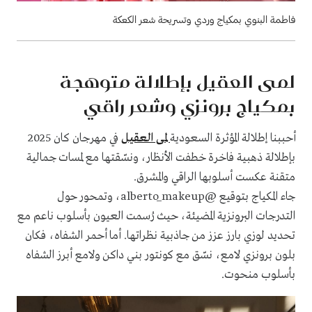
فاطمة البنوي بمكياج وردي وتسريحة شعر الكعكة
لمى العقيل بإطلالة متوهجة
بمكياج برونزي وشعر راقي
أحببنا إطلالة المؤثرة السعودية
لمى العقيل
في مهرجان كان 2025
بإطلالة ذهبية فاخرة خطفت الأنظار، ونسّقتها مع لمسات جمالية
متقنة عكست أسلوبها الراقي والمشرق.
جاء المكياج بتوقيع @alberto_makeup، وتمحور حول
التدرجات البرونزية المضيئة، حيث رُسمت العيون بأسلوب ناعم مع
تحديد لوزي بارز عزز من جاذبية نظراتها. أما أحمر الشفاه، فكان
بلون برونزي لامع، نسّق مع كونتور بني داكن ولامع أبرز الشفاه
بأسلوب منحوت.