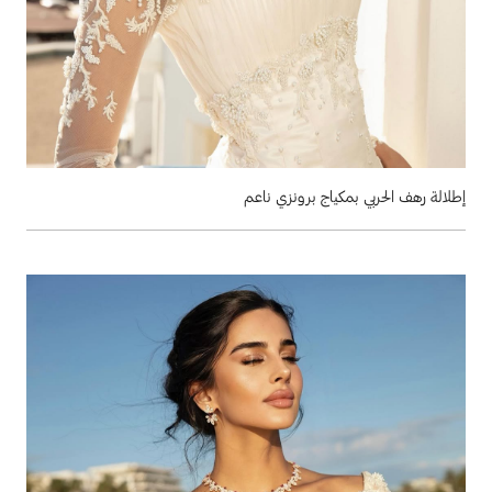
إطلالة رهف الحربي بمكياج برونزي ناعم