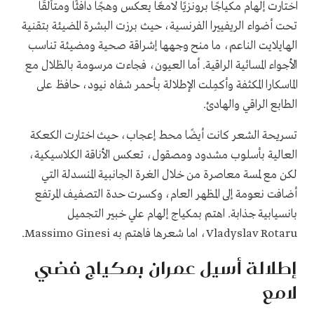
اختارت إلهام مكياجًا برونزيًا لامعًا يعكس وهجًا دافئًا ومتألقًا
تحت أضواء الريفييرا الفرنسية، حيث برزت البشرة المضيئة بتقنية
الهايلايت الناعم، ما منح وجهها إشراقة صحية ومضيئة تناسب
الأجواء المسائية الراقية. أما العيون، فجاءت مرسومة بالظلال مع
الماسكارا المكثفة وأكمِلت الإطلالة بـأحمر شفاه نيود، حافظ على
الطابع الراقي والهادئ.
تسريحة الشعر كانت أيضًا محط إعجاب، حيث اختارت الكعكة
العالية بأسلوب مشدود ومصقول، تعكس الأناقة الكلاسيكية،
لكن مع لمسة معاصرة من خلال الغرة الجانبية المنسدلة التي
أضافت نعومة إلى المظهر العام، وكسرت حدة التصفيف المرتفع
بانسيابية جذابة. اهتم بمكياج إلهام علي خبير التجميل
Vladyslav Rotaru، اما شعرها فاهتم به Massimo Ginesi.
إطلالة أسيل عمران بمكياج فضي
لامع