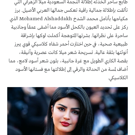
طابع ساحر اتخذته إطلالة النجمة السعودية ميلا الزهراني التي
تألقت بإطلالة جمالية راقية تعكس جمالها العربي الأصيل. برز
مكياجها بأنامل محمد الشدخ Mohamed Alshaddakh الذي
ركز على تحديد العيون بالكحل الأسود مما أضفى عمقاً وجاذبية
ساحرة على نظراتها. بشرتها المتوهجة أكملت لوكها بإشراقة
طبيعية صحية، في حين اختارت أحمر شفاه كلاسيكي قوي يبرز
أنوثتها بثقة عالية. تسريحة شعر ميلا كانت عصرية وأنيقة،
بقصة الكاري الطويل مع غرة جانبية، بلون شعر أسود لامع، مما
أضاف لمسة من الحداثة والرقي إلى إطلالتها مع فستانها الأسود
الكلاسيكي.