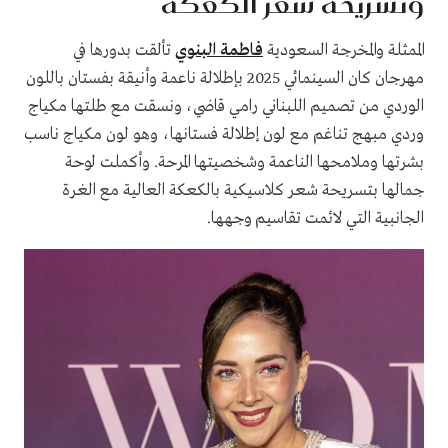
وتسريحة شعر الكعكة
الممثلة والمخرجة السعودية
فاطمة البنوي
تألقت بدورها في
مهرجان كان السينمائي 2025 بإطلالة ناعمة وأنيقة بفستان باللون
الوردي من تصميم اللبناني رامي قاضي، ونسقت مع طلتها مكياج
وردي مبهج تناغم مع لون إطلالة فستانها، وهو لون مكياج ناسب
بشرتها وملامحها الناعمة وشخصيتها المرحة. وأكملت لوحة
جمالها بتسريحة شعر كلاسيكية بالكعكة العالية مع الغرة
الجانبية التي لائمت تقاسيم وجهها.